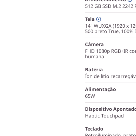
512 GB SSD M.2 2242 
Tela
14" WUXGA (1920 x 120
500 preto True, 100% D
Câmera
FHD 1080p RGB+IR com
humana
Bateria
Íon de lítio recarregá
Alimentação
65W
Dispositivo Apontad
Haptic Touchpad
Teclado
Retroiluminado, preto/