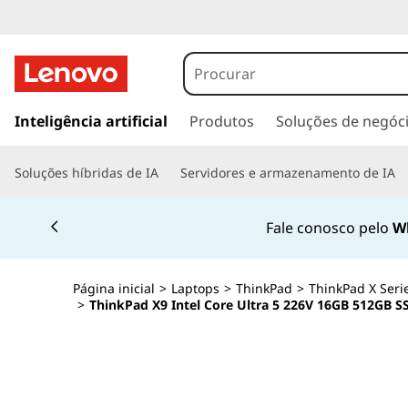
s
a
Inteligência artificial
Produtos
Soluções de negóc
l
t
Soluções híbridas de IA
Servidores e armazenamento de IA
a
r
Currently displaying item 2 of 4
p
Fale conosco pelo
W
a
r
a
Página inicial
>
Laptops
>
ThinkPad
>
ThinkPad X Seri
o
>
ThinkPad X9 Intel Core Ultra 5 226V 16GB 512GB
c
o
n
t
e