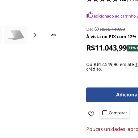
adicionado ao carrinho
De:
R$16.149,99
À vista no PIX com 12%
R$11.043,99
31% 
Ou R$12.549,96 em até
1
crédito.
Adiciona
Comparar
Poucas unidades, apro