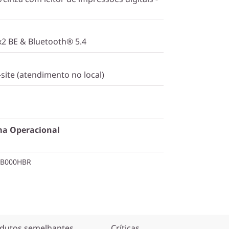
2x2 BE & Bluetooth® 5.4
site (atendimento no local)
ma Operacional
QB000HBR
dutos semelhantes
Críticas