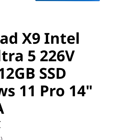
ad X9 Intel
tra 5 226V
12GB SSD
s 11 Pro 14"
A
C
)