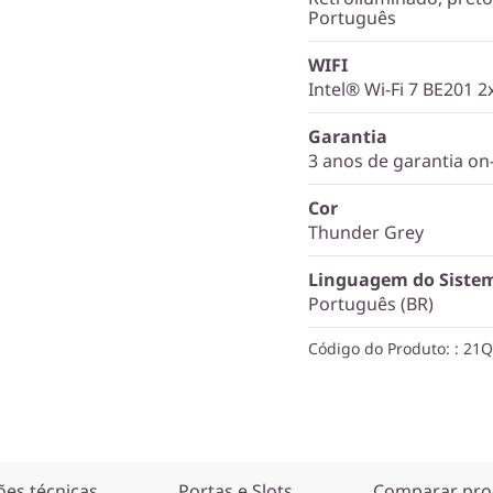
Português
WIFI
Intel® Wi-Fi 7 BE201 
Garantia
3 anos de garantia on-
Cor
Thunder Grey
Linguagem do Siste
Português (BR)
Código do Produto:
: 21
ões técnicas
Portas e Slots
Comparar pro