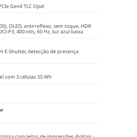
PCIe Gen4 TLC Opal
0), OLED, antirreflexo, sem toque, HDR
CI-P3, 400 nits, 60 Hz, luz azul baixa
 E-Shutter, detecção de presença
vel com 3 células 55 Wh
or
cinza com leitor de impressões digitais -