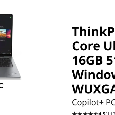
<B><B>
ThinkP
Core Ul
16GB 5
Window
WUXG
Copilot+ P
4.5
(113