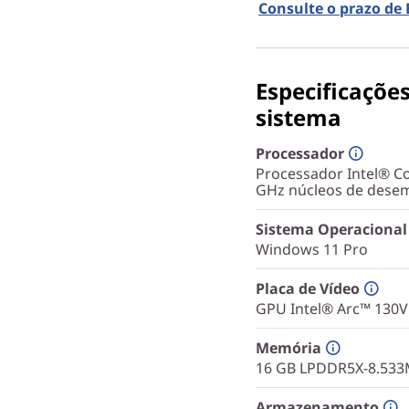
Consulte o prazo de
Especificaçõe
sistema
Processador
Processador Intel® Co
GHz núcleos de desem
Sistema Operacional
Windows 11 Pro
Placa de Vídeo
GPU Intel® Arc™ 130V
Memória
16 GB LPDDR5X-8.533
Armazenamento