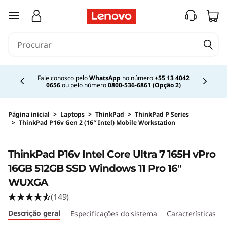
saltar para o conteúdo principal
Currently displaying item 2 of 4
Fale conosco pelo
WhatsApp
no número
+55 13 4042
0656
ou pelo número
0800-536-6861 (Opção 2)
Página inicial
>
Laptops
>
ThinkPad
>
ThinkPad P Series
>
ThinkPad P16v Gen 2 (16″ Intel) Mobile Workstation
Original Price 15069.99 BRL Discounted Price 
ThinkPad P16v Intel Core Ultra 7 165H vPro
16GB 512GB SSD Windows 11 Pro 16"
WUXGA
(149)
Descrição geral
Especificações do sistema
Características