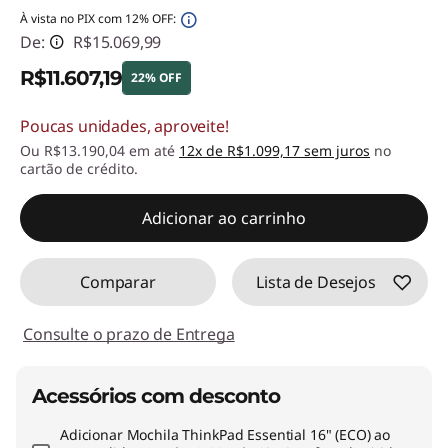
À vista no PIX com 12% OFF:
De:
R$15.069,99
R$11.607,19
22% OFF
Poucas unidades, aproveite!
Economias instantâneas :
-R$3.462,80
Ou R$13.190,04 em até
12x de R$1.099,17 sem juros
no
cartão de crédito.
Adicionar ao carrinho
Comparar
Lista de Desejos
Consulte o prazo de Entrega
Acessórios com desconto
Adicionar
Mochila ThinkPad Essential 16" (ECO)
ao