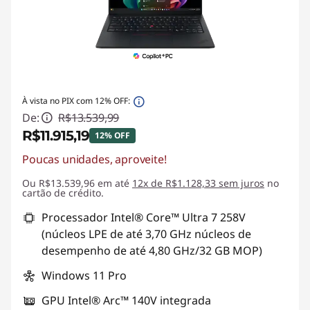
À vista no PIX com 12% OFF:
De:
R$13.539,99
R$11.915,19
12% OFF
Poucas unidades, aproveite!
Economias instantâneas :
-R$1.624,80
Ou R$13.539,96 em até
12x de R$1.128,33 sem juros
no
cartão de crédito.
Processador Intel® Core™ Ultra 7 258V
(núcleos LPE de até 3,70 GHz núcleos de
desempenho de até 4,80 GHz/32 GB MOP)
Windows 11 Pro
GPU Intel® Arc™ 140V integrada