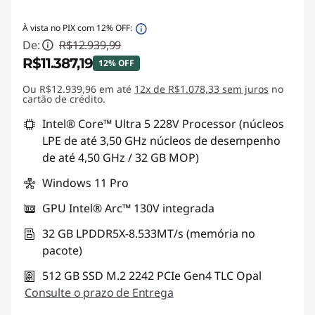
À vista no PIX com 12% OFF:
De:
R$12.939,99
R$11.387,19
12% OFF
Ou R$12.939,96 em até
Economias instantâneas :
12x de R$1.078,33 sem juros
-R$1.552,80
no
cartão de crédito.
Intel® Core™ Ultra 5 228V Processor (núcleos
LPE de até 3,50 GHz núcleos de desempenho
de até 4,50 GHz / 32 GB MOP)
Windows 11 Pro
GPU Intel® Arc™ 130V integrada
32 GB LPDDR5X-8.533MT/s (memória no
pacote)
512 GB SSD M.2 2242 PCIe Gen4 TLC Opal
Consulte o prazo de Entrega