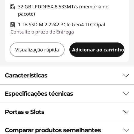
32 GB LPDDR5X-8.533MT/s (memória no
pacote)
1 TB SSD M.2 2242 PCIe Gen4 TLC Opal
Consulte o prazo de Entrega
Visualização rápida
Adicionar ao carrinho
Características
Especificações técnicas
Notebook de IA de
última geração para
Portas e Slots
PERFORMANCE
produtividade
Processador
Comparar produtos semelhantes
empresarial