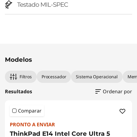
Testado MIL-SPEC
Original Price 10239.99 BRL Discounted Price 9
Original Price 12939.99 BRL Discounted Price 1
Original Price 13539.99 BRL Discounted Price 1
Modelos
Filtros
Processador
Sistema Operacional
Mem
Resultados
Ordenar por
Comparar
PRONTO A ENVIAR
ThinkPad E14 Intel Core Ultra 5