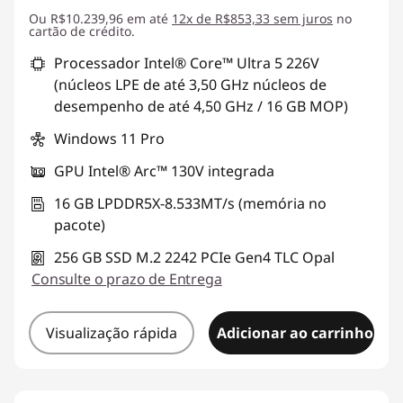
Ou R$10.239,96 em até
Economias instantâneas :
12x de R$853,33 sem juros
-R$1.228,80
no
cartão de crédito.
Processador Intel® Core™ Ultra 5 226V
(núcleos LPE de até 3,50 GHz núcleos de
desempenho de até 4,50 GHz / 16 GB MOP)
Windows 11 Pro
GPU Intel® Arc™ 130V integrada
16 GB LPDDR5X-8.533MT/s (memória no
pacote)
256 GB SSD M.2 2242 PCIe Gen4 TLC Opal
Consulte o prazo de Entrega
Visualização rápida
Adicionar ao carrinho