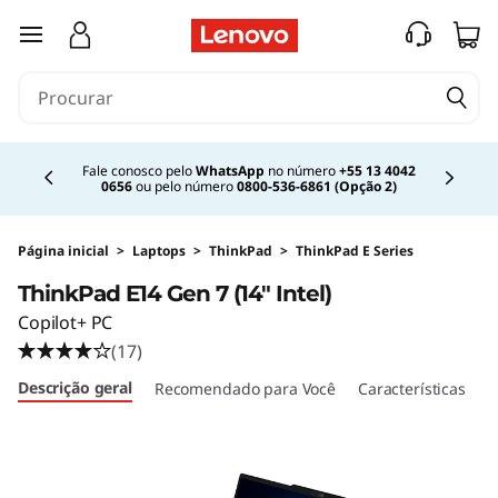
T
saltar para o conteúdo principal
h
i
Currently displaying item 2 of 4
n
Fale conosco pelo
WhatsApp
no número
+55 13 4042
0656
ou pelo número
0800-536-6861 (Opção 2)
k
P
Página inicial
>
Laptops
>
ThinkPad
>
ThinkPad E Series
ThinkPad E14 Gen 7 (14" Intel)
a
Copilot+ PC
d
(17)
Descrição geral
Recomendado para Você
Características
E
E
1