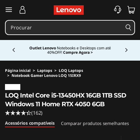
saltar para o conteúdo principal
Currently displaying item 1 of 4
LenovoPro.
Conheça nosso programa de descontos e
benefícios exclusivos para empresas.
Cadastre-se
Gratuitamente >
Página inicial
>
Laptops
>
LOQ Laptops
>
Notebook Gamer Lenovo LOQ 15IRX9
Original Price 11249.99 BRL Discounted Price 
<B><B>
LOQ Intel Core i5-13450HX 16GB 1TB SSD
Windows 11 Home RTX 4050 6GB
(162)
Acessórios compatíveis
Comparar produtos semelhantes
Cr