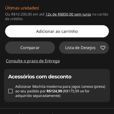
Últimas unidades!
Economias instantâneas :
-R$2.274,00
Ou R$10.200,00 em até
12x de R$850,00 sem juros
no cartão
de crédito.
Adicionar ao carrinho
Comparar
Lista de Desejos
Consulte o prazo de Entrega
Acessórios com desconto
Adicionar
Mochila moderna para jogos Lenovo (preta)
ao seu pedido por
R$124,99
(R$175,99 se for
adquirido separadamente)