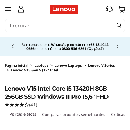
saltar para o conteúdo principal
Currently displaying item 2 of 4
Fale conosco pelo
WhatsApp
no número
+55 13 4042
0656
ou pelo número
0800-536-6861 (Opção 2)
Página inicial
>
Laptops
>
Lenovo Laptops
>
Lenovo V Series
>
Lenovo V15 Gen 5 (15″ Intel)
Original Price 6629.99 BRL Discounted Price 
<B><B>
Lenovo V15 Intel Core i5-13420H 8GB
256GB SSD Windows 11 Pro 15,6" FHD
(41)
Portas e Slots
as
Comparar produtos semelhantes
Críticas