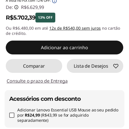
À vista no PIX com 12% OFF:
De:
R$6.629,99
R$5.702,39
13% OFF
Ou R$6.480,00 em até
12x de R$540,00 sem juros
no cartão
Economias instantâneas :
-R$927,60
de crédito.
Adicionar ao carrinho
Comparar
Lista de Desejos
Consulte o prazo de Entrega
Acessórios com desconto
Adicionar
Lenovo Essential USB Mouse
ao seu pedido
por
R$24,99
(R$43,99 se for adquirido
separadamente)