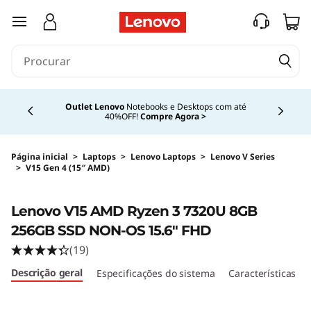
saltar para o conteúdo principal
Currently displaying item 4 of 4
Outlet Lenovo
Notebooks e Desktops com até
40%OFF!
Compre Agora >
Página inicial
>
Laptops
>
Lenovo Laptops
>
Lenovo V Series
>
V15 Gen 4 (15″ AMD)
Original Price 3449.99 BRL Discounted Price 
Lenovo V15 AMD Ryzen 3 7320U 8GB
256GB SSD NON-OS 15.6" FHD
(19)
Descrição geral
Especificações do sistema
Características