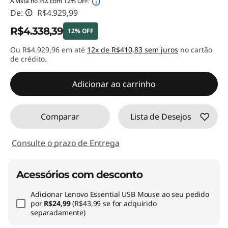
À vista no PIX com 12% OFF:
De:
R$4.929,99
R$4.338,39
12% OFF
Ou R$4.929,96 em até
12x de R$410,83 sem juros
no cartão
Economias instantâneas :
-R$591,60
de crédito.
Adicionar ao carrinho
Comparar
Lista de Desejos
Consulte o prazo de Entrega
Acessórios com desconto
Adicionar
Lenovo Essential USB Mouse
ao seu pedido
por
R$24,99
(R$43,99 se for adquirido
separadamente)