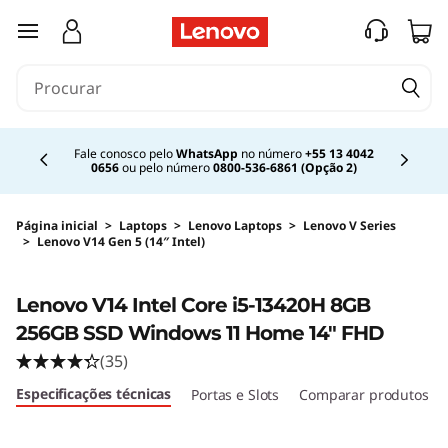
saltar para o conteúdo principal
Currently displaying item 2 of 4
Fale conosco pelo
WhatsApp
no número
+55 13 4042
0656
ou pelo número
0800-536-6861 (Opção 2)
Página inicial
>
Laptops
>
Lenovo Laptops
>
Lenovo V Series
>
Lenovo V14 Gen 5 (14″ Intel)
Original Price 4929.99 BRL Discounted Price 
<B><B>
Lenovo V14 Intel Core i5-13420H 8GB
256GB SSD Windows 11 Home 14" FHD
(35)
Especificações técnicas
Portas e Slots
Comparar produtos s