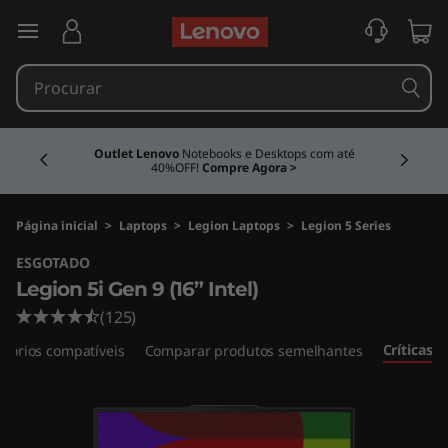
N
saltar para o conteúdo principal
o
t
Currently displaying item 4 of 4
e
Outlet Lenovo
Notebooks e Desktops com até
40%OFF!
Compre Agora >
b
o
Página inicial
>
Laptops
>
Legion Laptops
>
Legion 5 Series
ESGOTADO
o
Legion 5i Gen 9 (16” Intel)
k
(125)
Críticas
ssórios compatíveis
Comparar produtos semelhantes
G
a