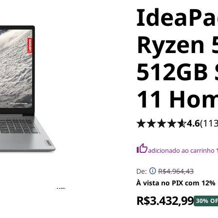
IdeaPa
Ryzen 
512GB
11 Hom
4.6
(11
adicionado ao carrinho
De:
R$4.964,43
À vista no PIX com 12%
R$3.432,99
30% O