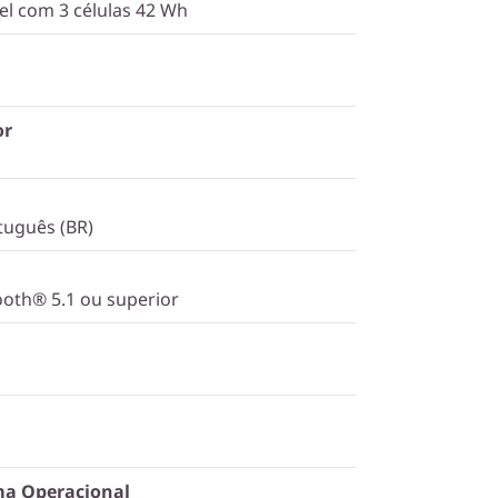
vel com 3 células 42 Wh
or
tuguês (BR)
tooth® 5.1 ou superior
ma Operacional