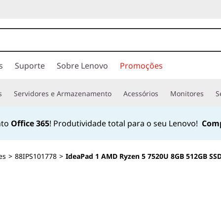
s
Suporte
Sobre Lenovo
Promoções
s
Servidores e Armazenamento
Acessórios
Monitores
S
nto
Office 365
! Produtividade total para o seu Lenovo!
Comp
es
>
88IPS101778
>
IdeaPad 1 AMD Ryzen 5 7520U 8GB 512GB SS
<B><B>