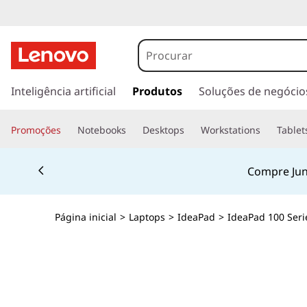
s
a
Inteligência artificial
Produtos
Soluções de negócio
l
t
Promoções
Notebooks
Desktops
Workstations
Tablet
a
r
Currently displaying item 3 of 4
p
Compre Ju
a
r
a
Página inicial
>
Laptops
>
IdeaPad
>
IdeaPad 100 Seri
o
c
o
n
t
e