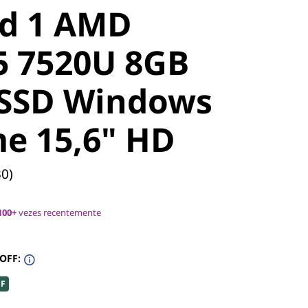
d 1 AMD
5 7520U 8GB
 SSD Windows
e 15,6" HD
30)
100+
vezes recentemente
 OFF:
FF