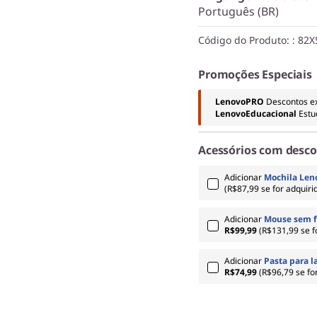
Português (BR)
Código do Produto:
: 82
Promoções Especiais
LenovoPRO
Descontos e
LenovoEducacional
Estu
Acessórios com desc
Adicionar
Mochila Leno
(R$87,99 se for adquir
Adicionar
Mouse sem f
R$99,99
(R$131,99 se 
Adicionar
Pasta para l
R$74,99
(R$96,79 se f