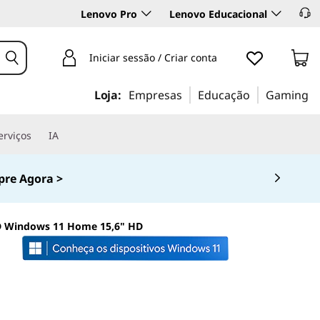
Lenovo Pro
Lenovo Educacional
Iniciar sessão / Criar conta
Loja:
Empresas
Educação
Gaming
erviços
IA
re Agora >
D Windows 11 Home 15,6" HD