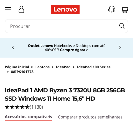
saltar para o conteúdo principal
Currently displaying item 4 of 4
Outlet Lenovo
Notebooks e Desktops com até
40%OFF!
Compre Agora >
Página inicial
>
Laptops
>
IdeaPad
>
IdeaPad 100 Series
>
88IPS101778
Original Price 4014.43 BRL Discounted Price 3
IdeaPad 1 AMD Ryzen 3 7320U 8GB 256GB
SSD Windows 11 Home 15,6" HD
(1130)
Acessórios compatíveis
Comparar produtos semelhantes
Cr