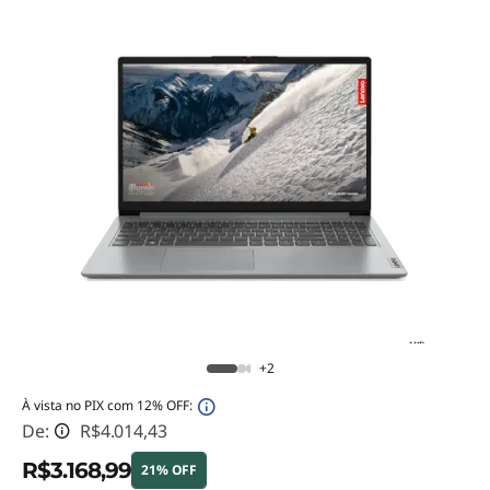
+2
À vista no PIX com 12% OFF:
De:
R$4.014,43
R$3.168,99
21% OFF