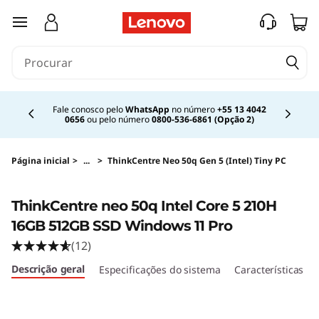
saltar para o conteúdo principal
Currently displaying item 2 of 4
Fale conosco pelo
WhatsApp
no número
+55 13 4042
0656
ou pelo número
0800-536-6861 (Opção 2)
Página inicial
>
...
>
ThinkCentre Neo 50q Gen 5 (Intel) Tiny PC
Original Price 7549.99 BRL Discounted Price 
<B><B>
ThinkCentre neo 50q Intel Core 5 210H
16GB 512GB SSD Windows 11 Pro
(12)
Descrição geral
Especificações do sistema
Características