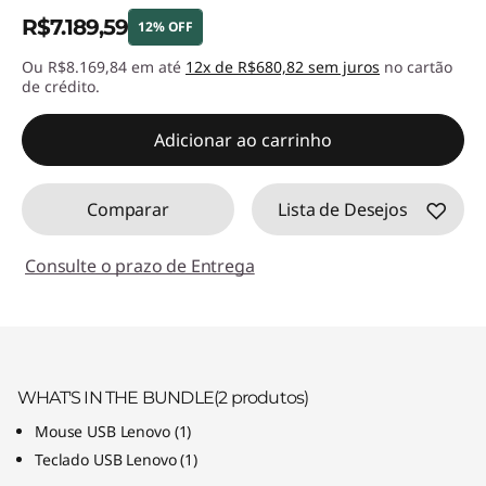
R$7.189,59
12% OFF
Ou R$8.169,84 em até
12x de R$680,82 sem juros
no cartão
Economias instantâneas :
-R$980,40
de crédito.
Adicionar ao carrinho
Comparar
Lista de Desejos
Consulte o prazo de Entrega
WHAT'S IN THE BUNDLE
(2
produtos)
Mouse USB Lenovo
(
1)
Teclado USB Lenovo
(
1)