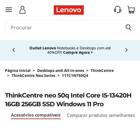
saltar para o conteúdo principal
Currently displaying item 4 of 4
Outlet Lenovo
Notebooks e Desktops com até
40%OFF!
Compre Agora >
Página inicial
>
Desktops-and-All-in-ones
>
ThinkCentre
>
ThinkCentre Neo Series
>
11TC1NT50Q4
Original Price 8169.99 BRL Discounted Price 7
<B><B>
ThinkCentre neo 50q Intel Core I5-13420H
16GB 256GB SSD Windows 11 Pro
Acessórios compatíveis
ots
Comparar produtos semelhantes