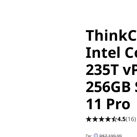
ThinkC
Intel C
235T v
256GB
11 Pro
4.5
(16)
De:
R$7.199,99