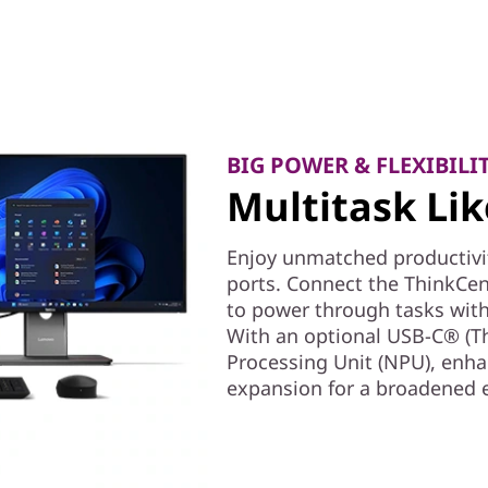
BIG POWER & FLEXIBILI
Multitask Lik
Enjoy unmatched productivi
ports. Connect the ThinkCen
to power through tasks wit
With an optional USB-C® (T
Processing Unit (NPU), enha
expansion for a broadened 