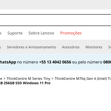
s
Suporte
Sobre Lenovo
Promoções
s
Servidores e Armazenamento
Acessórios
Monitores
S
hatsApp
no número
+55 13 4042 0656
ou pelo número
080
re
>
ThinkCentre M Series Tiny
>
ThinkCentre M70q Gen 6 (Intel) T
6GB 256GB SSD Windows 11 Pro