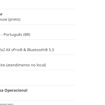
or
use (preto)
o - Português (BR)
 2x2 AX vPro® & Bluetooth® 5.3
ite (atendimento no local)
ma Operacional
E80002BO