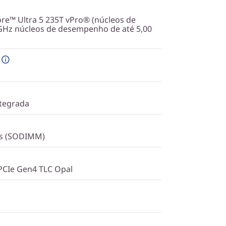
re™ Ultra 5 235T vPro® (núcleos de
0 GHz núcleos de desempenho de até 5,00
ntegrada
/s (SODIMM)
PCIe Gen4 TLC Opal