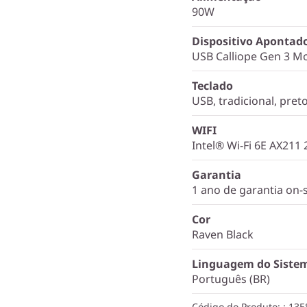
90W
Dispositivo Apontad
USB Calliope Gen 3 Mo
Teclado
USB, tradicional, pret
WIFI
Intel® Wi-Fi 6E AX211
Garantia
1 ano de garantia on-s
Cor
Raven Black
Linguagem do Siste
Português (BR)
Código do Produto:
: 13