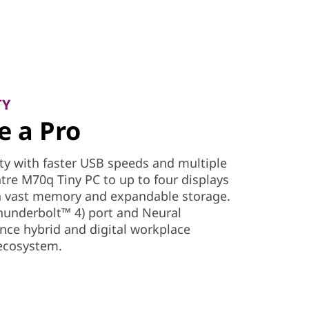
TY
e a Pro
ty with faster USB speeds and multiple
tre M70q Tiny PC to up to four displays
h vast memory and expandable storage.
hunderbolt™ 4) port and Neural
nce hybrid and digital workplace
ecosystem.