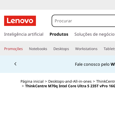
s
a
Inteligência artificial
Produtos
Soluções de negócio
l
t
Promoções
Notebooks
Desktops
Workstations
Tablet
a
r
Currently displaying item 2 of 4
p
Fale conosco pelo
W
a
r
a
Página inicial
>
Desktops-and-All-in-ones
>
ThinkCent
o
>
ThinkCentre M70q Intel Core Ultra 5 235T vPro 1
c
o
n
t
e