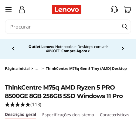
saltar para o conteúdo principal
Currently displaying item 4 of 4
Outlet Lenovo
Notebooks e Desktops com até
40%OFF!
Compre Agora >
Página inicial
>
...
>
ThinkCentre M75q Gen 5 Tiny (AMD) Desktop
Original Price 6679.99 BRL Discounted Price 
ThinkCentre M75q AMD Ryzen 5 PRO
8500GE 8GB 256GB SSD Windows 11 Pro
(113)
Descrição geral
Especificações do sistema
Características