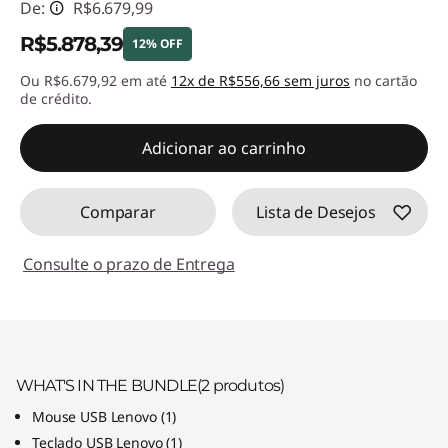
De:
R$6.679,99
R$5.878,39
12% OFF
Ou R$6.679,92 em até
12x de R$556,66 sem juros
no cartão
Economias instantâneas :
-R$801,60
de crédito.
Adicionar ao carrinho
Comparar
Lista de Desejos
Consulte o prazo de Entrega
WHAT'S IN THE BUNDLE
(2
produtos)
Mouse USB Lenovo
(
1)
Teclado USB Lenovo
(
1)