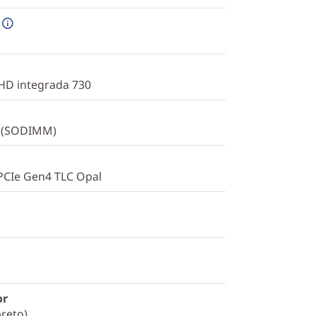
UHD integrada 730
s (SODIMM)
PCIe Gen4 TLC Opal
or
reto)