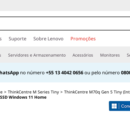
s
Suporte
Sobre Lenovo
Promoções
s
Servidores e Armazenamento
Acessórios
Monitores
S
hatsApp
no número
+55 13 4042 0656
ou pelo número
080
re
>
ThinkCentre M Series Tiny
>
ThinkCentre M70q Gen 5 Tiny (Int
GB SSD Windows 11 Home