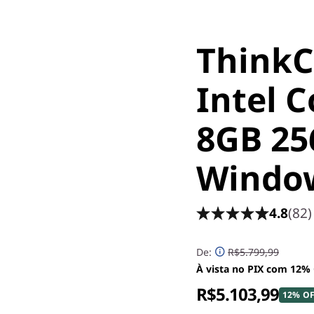
ThinkC
Intel C
8GB 25
Windo
4.8
(82)
De:
R$5.799,99
À vista no PIX com 12%
R$5.103,99
12% O