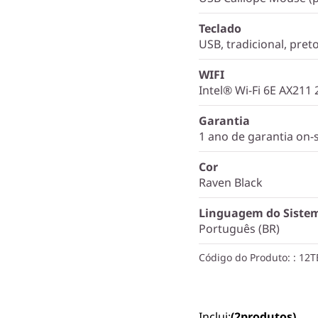
Teclado
USB, tradicional, pret
WIFI
Intel® Wi-Fi 6E AX211
Garantia
1 ano de garantia on-s
Cor
Raven Black
Linguagem do Siste
Português (BR)
Código do Produto:
: 12
Inclui:
(2
produtos)