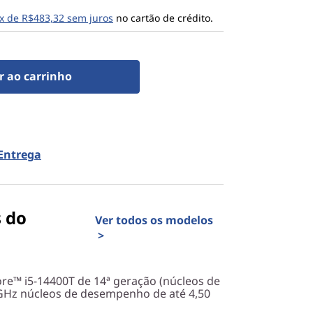
x de R$483,32 sem juros
no cartão de crédito.
r ao carrinho
 Entrega
s do
Ver todos os modelos
>
re™ i5-14400T de 14ª geração (núcleos de
0 GHz núcleos de desempenho de até 4,50