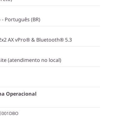
o - Português (BR)
 2x2 AX vPro® & Bluetooth® 5.3
ite (atendimento no local)
ma Operacional
TE001DBO