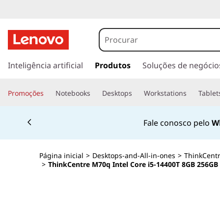
s
a
Inteligência artificial
Produtos
Soluções de negócio
l
t
Promoções
Notebooks
Desktops
Workstations
Tablet
a
r
Currently displaying item 2 of 4
p
Fale conosco pelo
W
a
r
a
Página inicial
>
Desktops-and-All-in-ones
>
ThinkCent
o
>
ThinkCentre M70q Intel Core i5-14400T 8GB 256
c
o
n
t
e