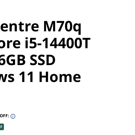
entre M70q
ore i5-14400T
6GB SSD
ws 11 Home
 OFF:
FF