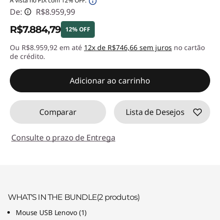
À vista no PIX com 12% OFF:
De:
R$8.959,99
R$7.884,79
12% OFF
Ou R$8.959,92 em até
12x de R$746,66 sem juros
no cartão
Economias instantâneas :
-R$1.075,20
de crédito.
Adicionar ao carrinho
Comparar
Lista de Desejos
Consulte o prazo de Entrega
WHAT'S IN THE BUNDLE
(2
produtos)
Mouse USB Lenovo
(
1)