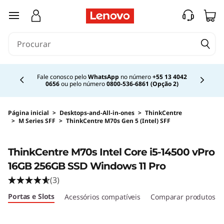
saltar para o conteúdo principal
Currently displaying item 2 of 4
Fale conosco pelo
WhatsApp
no número
+55 13 4042
0656
ou pelo número
0800-536-6861 (Opção 2)
Página inicial
>
Desktops-and-All-in-ones
>
ThinkCentre
>
M Series SFF
>
ThinkCentre M70s Gen 5 (Intel) SFF
Original Price 8959.99 BRL Discounted Price 
ThinkCentre M70s Intel Core i5-14500 vPro
16GB 256GB SSD Windows 11 Pro
(3)
Portas e Slots
Acessórios compatíveis
Comparar produtos s