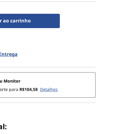
r ao carrinho
 Entrega
eu Monitor
orte para
R$104,58
Detalhes
l: