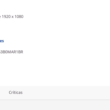
:
 1920 x 1080
es
 63B0MAR1BR
Críticas