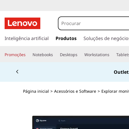
s
a
Inteligência artificial
Produtos
Soluções de negócio
l
t
Promoções
Notebooks
Desktops
Workstations
Tablet
a
r
Currently displaying item 4 of 4
p
Outle
a
r
a
Página inicial
>
Acessórios e Software
>
Explorar moni
o
c
o
n
t
e