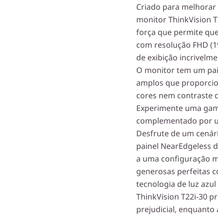
Criado para melhorar
monitor ThinkVision T
força que permite que
com resolução FHD (1
de exibição incrivelm
O monitor tem um pai
amplos que proporcio
cores nem contraste 
Experimente uma gam
complementado por um
Desfrute de um cenári
painel NearEdgeless d
a uma configuração mu
generosas perfeitas c
tecnologia de luz azul
ThinkVision T22i-30 pr
prejudicial, enquanto