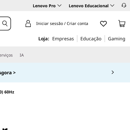
Lenovo Pro
Lenovo Educacional
Iniciar sessão / Criar conta
Loja:
Empresas
Educação
Gaming
erviços
IA
gora >
0) 60Hz