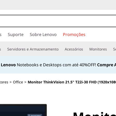
s
Suporte
Sobre Lenovo
Promoções
s
Servidores e Armazenamento
Acessórios
Monitores
S
t Lenovo
Notebooks e Desktops com até 40%OFF!
Compre A
tores
>
Office
>
Monitor ThinkVision 21.5" T22i-30 FHD (1920x108
<B><B>