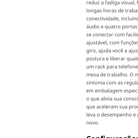
reduz a fadiga visual,
longas horas de trab
conectividade, inclui
áudio e quatro portas
se conectar com faci
ajustável, com funções
giro, ajuda você a aj
postura e liberar qua
um rack para telefon
mesa de trabalho. O 
sintonia com as regu
em embalagem especia
o que alivia sua cons
que aceleram sua prod
leva o desempenho e 
novo.