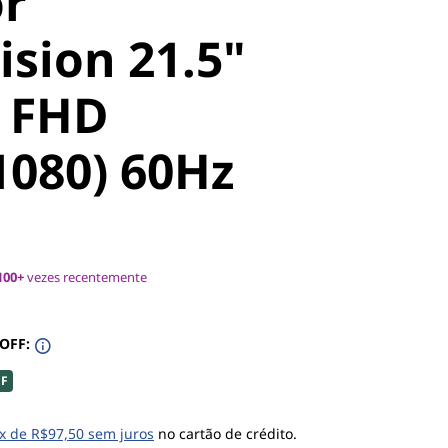
r
ision 21.5"
0 FHD
1080) 60Hz
100+
vezes recentemente
 OFF:
FF
x de R$97,50 sem juros
no cartão de crédito.