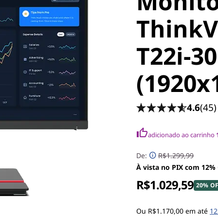
Monito
ThinkV
T22i-3
(1920x
4.6
(45)
adicionado ao carrinho
De:
R$1.299,99
À vista no PIX com 12%
R$1.029,59
20% O
Ou R$1.170,00 em até
12