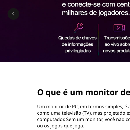
i
ú
t
d
o
o
p
r
r
i
n
d
c
i
e
p
a
c
l
page hero 2/3
o
O que é um monitor de
m
Um monitor de PC, em termos simples, é a
p
como uma televisão (TV), mas projetado e
computador. Sem um monitor, você não con
u
ou os jogos que joga.