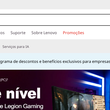
ios
Suporte
Sobre Lenovo
Promoções
Serviços para IA
hatsApp
no número
+55 13 4042 0656
ou pelo número
080
Currently displaying item 2 of
(PC)?