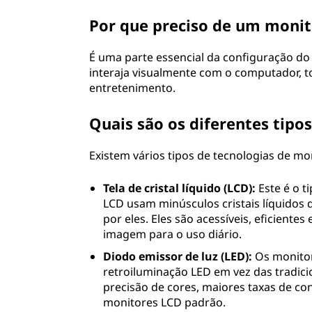
t
Por que preciso de um monit
a
É uma parte essencial da configuração d
d
interaja visualmente com o computador, to
entretenimento.
o
Quais são os diferentes tipo
r
Existem vários tipos de tecnologias de mo
p
Tela de cristal líquido (LCD):
Este é o t
e
LCD usam minúsculos cristais líquido
por eles. Eles são acessíveis, eficient
s
imagem para o uso diário.
s
Diodo emissor de luz (LED):
Os monitor
retroiluminação LED em vez das tradici
o
precisão de cores, maiores taxas de c
monitores LCD padrão.