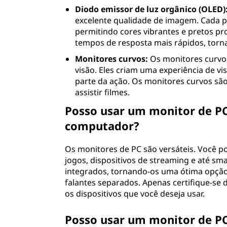
a
Diodo emissor de luz orgânico (OLED)
excelente qualidade de imagem. Cada p
l
permitindo cores vibrantes e pretos pr
tempos de resposta mais rápidos, torna
(
Monitores curvos:
Os monitores curvos
P
visão. Eles criam uma experiência de vi
parte da ação. Os monitores curvos sã
C
assistir filmes.
Posso usar um monitor de PC
)
computador?
?
Os monitores de PC são versáteis. Você po
jogos, dispositivos de streaming e até s
integrados, tornando-os uma ótima opção p
falantes separados. Apenas certifique-se 
os dispositivos que você deseja usar.
Posso usar um monitor de P