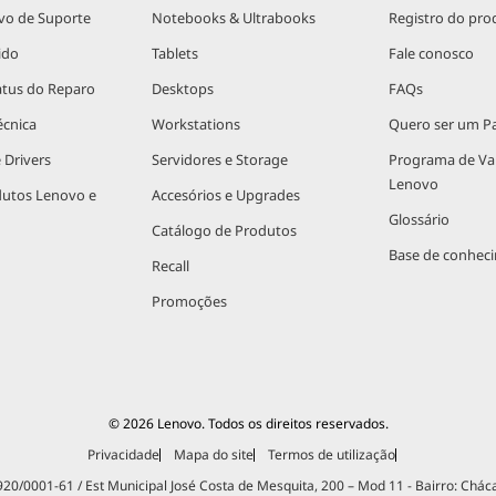
vo de Suporte
Notebooks & Ultrabooks
Registro do pro
ido
Tablets
Fale conosco
atus do Reparo
Desktops
FAQs
écnica
Workstations
Quero ser um Pa
 Drivers
Servidores e Storage
Programa de V
Lenovo
dutos Lenovo e
Accesórios e Upgrades
Glossário
Catálogo de Produtos
Base de conhec
Recall
Promoções
© 2026 Lenovo. Todos os direitos reservados.
Privacidade
Mapa do site
Termos de utilização
.920/0001-61 / Est Municipal José Costa de Mesquita, 200 – Mod 11 - Bairro: Chác