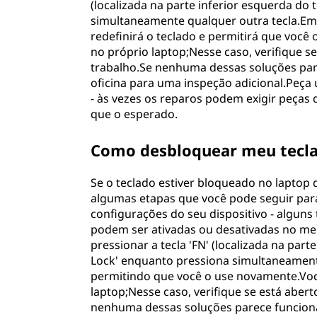
(localizada na parte inferior esquerda do 
a
simultaneamente qualquer outra tecla.Em s
redefinirá o teclado e permitirá que voc
r
no próprio laptop;Nesse caso, verifique 
trabalho.Se nenhuma dessas soluções pare
m
oficina para uma inspeção adicional.Peça
- às vezes os reparos podem exigir peças
e
que o esperado.
u
Como desbloquear meu tecla
t
Se o teclado estiver bloqueado no laptop 
e
algumas etapas que você pode seguir para 
configurações do seu dispositivo - algun
c
podem ser ativadas ou desativadas no men
pressionar a tecla 'FN' (localizada na parte
l
Lock' enquanto pressiona simultaneamente 
permitindo que você o use novamente.Voc
a
laptop;Nesse caso, verifique se está abe
nenhuma dessas soluções parece funcionar,