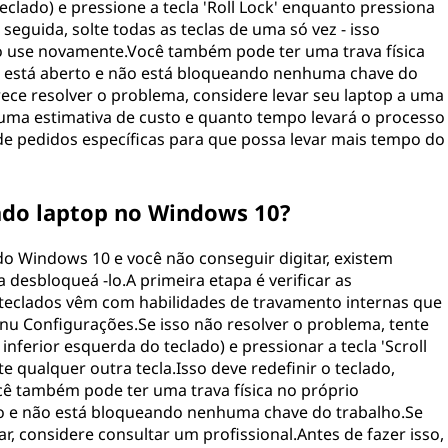
teclado) e pressione a tecla 'Roll Lock' enquanto pressiona
eguida, solte todas as teclas de uma só vez - isso
ê o use novamente.Você também pode ter uma trava física
se está aberto e não está bloqueando nenhuma chave do
ce resolver o problema, considere levar seu laptop a uma
 uma estimativa de custo e quanto tempo levará o processo
 de pedidos específicas para que possa levar mais tempo do
do laptop no Windows 10?
do Windows 10 e você não conseguir digitar, existem
desbloqueá -lo.A primeira etapa é verificar as
s teclados vêm com habilidades de travamento internas que
u Configurações.Se isso não resolver o problema, tente
 inferior esquerda do teclado) e pressionar a tecla 'Scroll
qualquer outra tecla.Isso deve redefinir o teclado,
ê também pode ter uma trava física no próprio
rto e não está bloqueando nenhuma chave do trabalho.Se
 considere consultar um profissional.Antes de fazer isso,