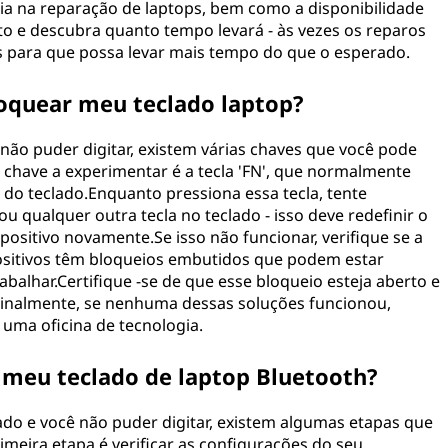
ia na reparação de laptops, bem como a disponibilidade
to e descubra quanto tempo levará - às vezes os reparos
s para que possa levar mais tempo do que o esperado.
oquear meu teclado laptop?
 não puder digitar, existem várias chaves que você pode
 chave a experimentar é a tecla 'FN', que normalmente
o do teclado.Enquanto pressiona essa tecla, tente
u qualquer outra tecla no teclado - isso deve redefinir o
positivo novamente.Se isso não funcionar, verifique se a
spositivos têm bloqueios embutidos que podem estar
alhar.Certifique -se de que esse bloqueio esteja aberto e
Finalmente, se nenhuma dessas soluções funcionou,
a uma oficina de tecnologia.
meu teclado de laptop Bluetooth?
ado e você não puder digitar, existem algumas etapas que
imeira etapa é verificar as configurações do seu