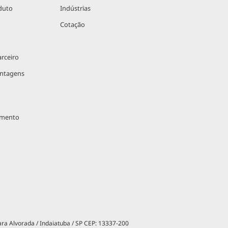
duto
Indústrias
Cotação
rceiro
antagens
imento
ara Alvorada / Indaiatuba / SP CEP: 13337-200