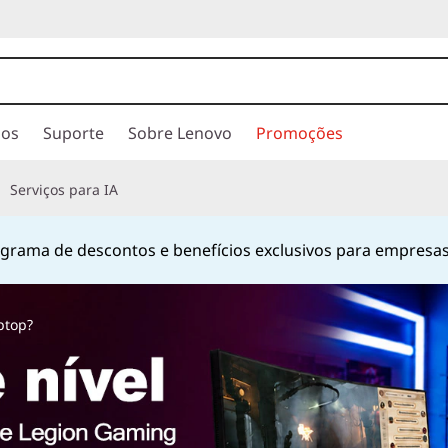
ios
Suporte
Sobre Lenovo
Promoções
Serviços para IA
hatsApp
no número
+55 13 4042 0656
ou pelo número
080
Currently displaying item 2 of
ptop?