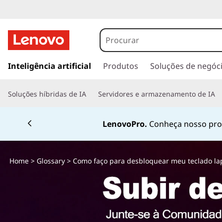
C
o
m
s
a
Inteligência artificial
Produtos
Soluções de negóc
o
l
t
f
Soluções híbridas de IA
Servidores e armazenamento de IA
a
r
a
p
Fale conosco pelo
W
a
ç
r
a
o
Home
>
Glossary
> Como faço para desbloquear meu teclado la
o
c
p
o
n
a
t
e