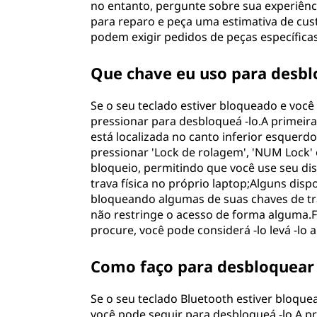
d
no entanto, pergunte sobre sua experiênc
para reparo e peça uma estimativa de cus
o
podem exigir pedidos de peças específica
n
Que chave eu uso para desbl
o
Se o seu teclado estiver bloqueado e você
pressionar para desbloqueá -lo.A primeira
t
está localizada no canto inferior esquerd
e
pressionar 'Lock de rolagem', 'NUM Lock' o
bloqueio, permitindo que você use seu dis
b
trava física no próprio laptop;Alguns di
bloqueando algumas de suas chaves de trab
o
não restringe o acesso de forma alguma.
procure, você pode considerá -lo levá -lo 
o
Como faço para desbloquear 
k
Se o seu teclado Bluetooth estiver bloque
?
você pode seguir para desbloqueá -lo.A pr