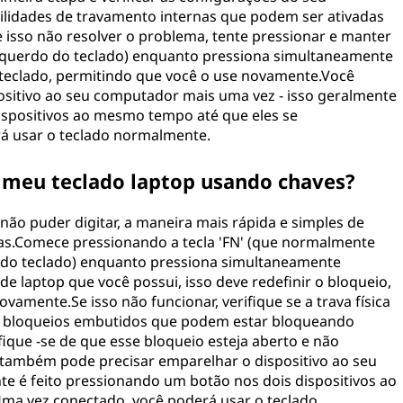
bilidades de travamento internas que podem ser ativadas
isso não resolver o problema, tente pressionar e manter
r esquerdo do teclado) enquanto pressiona simultaneamente
o teclado, permitindo que você o use novamente.Você
sitivo ao seu computador mais uma vez - isso geralmente
ispositivos ao mesmo tempo até que eles se
á usar o teclado normalmente.
 meu teclado laptop usando chaves?
 não puder digitar, a maneira mais rápida e simples de
las.Comece pressionando a tecla 'FN' (que normalmente
da do teclado) enquanto pressiona simultaneamente
e laptop que você possui, isso deve redefinir o bloqueio,
vamente.Se isso não funcionar, verifique se a trava física
êm bloqueios embutidos que podem estar bloqueando
fique -se de que esse bloqueio esteja aberto e não
 também pode precisar emparelhar o dispositivo ao seu
e é feito pressionando um botão nos dois dispositivos ao
ma vez conectado, você poderá usar o teclado