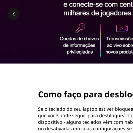
r
ú
a
d
o
d
p
r
e
i
n
s
c
i
b
p
a
l
l
page hero 2/3
o
Como faço para desblo
q
Se o teclado do seu laptop estiver bloque
u
que você pode seguir para desbloqueá -lo.
dispositivo - alguns teclados vêm com ha
e
ou desativadas em suas configurações.Se 