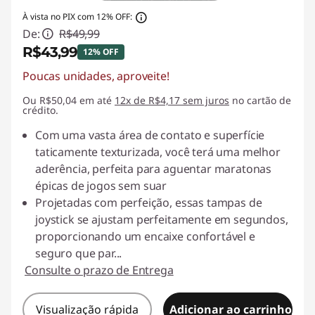
À vista no PIX com 12% OFF:
De:
R$49,99
R$43,99
12% OFF
Poucas unidades, aproveite!
Economias instantâneas :
-R$6,00
Ou R$50,04 em até
12x de R$4,17 sem juros
no cartão de
crédito.
Com uma vasta área de contato e superfície
taticamente texturizada, você terá uma melhor
aderência, perfeita para aguentar maratonas
épicas de jogos sem suar
Projetadas com perfeição, essas tampas de
joystick se ajustam perfeitamente em segundos,
proporcionando um encaixe confortável e
seguro que par
...
Consulte o prazo de Entrega
Visualização rápida
Adicionar ao carrinho