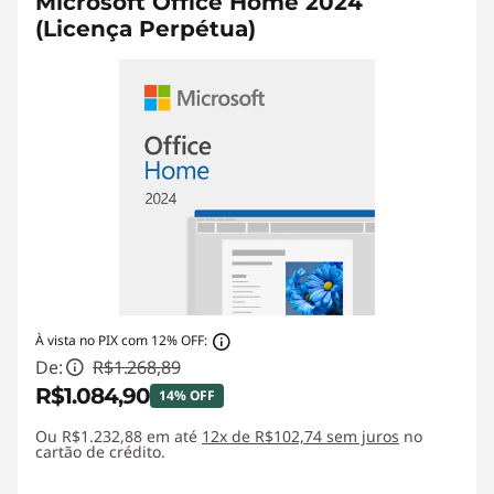
Microsoft Office Home 2024
(Licença Perpétua)
À vista no PIX com 12% OFF:
De:
R$1.268,89
R$1.084,90
14% OFF
Ou R$1.232,88 em até
Economias instantâneas :
12x de R$102,74 sem juros
-R$183,99
no
cartão de crédito.