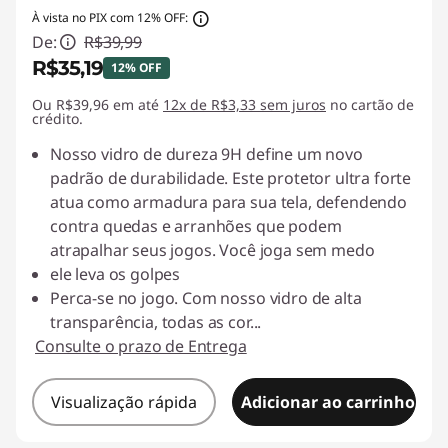
w
À vista no PIX com 12% OFF:
De:
R$39,99
e
R$35,19
12% OFF
r
Ou R$39,96 em até
Economias instantâneas :
12x de R$3,33 sem juros
-R$4,80
no cartão de
crédito.
s
Nosso vidro de dureza 9H define um novo
padrão de durabilidade. Este protetor ultra forte
u
atua como armadura para sua tela, defendendo
contra quedas e arranhões que podem
p
atrapalhar seus jogos. Você joga sem medo
ele leva os golpes
p
Perca-se no jogo. Com nosso vidro de alta
l
transparência, todas as cor
...
Consulte o prazo de Entrega
i
Visualização rápida
Adicionar ao carrinho
e