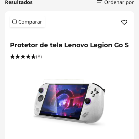
a
Resultados
Ordenar por
t
Comparar
t
<b><b>
e
Protetor de tela Lenovo Legion Go S
r
(8)
i
e
s
_
p
o