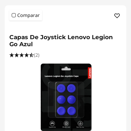
s
Comparar
<b><b>
Capas De Joystick Lenovo Legion
Go Azul
(2)