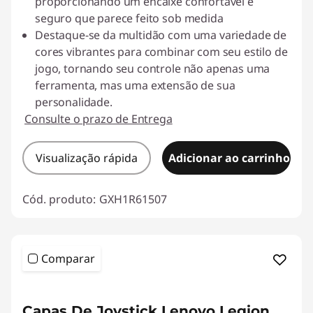
proporcionando um encaixe confortável e
a
seguro que parece feito sob medida
Destaque-se da multidão com uma variedade de
.
cores vibrantes para combinar com seu estilo de
jogo, tornando seu controle não apenas uma
ferramenta, mas uma extensão de sua
personalidade.
Consulte o prazo de Entrega
Visualização rápida
Adicionar ao carrinho
Cód. produto:
GXH1R61507
Comparar
<b><b>
Capas De Joystick Lenovo Legion