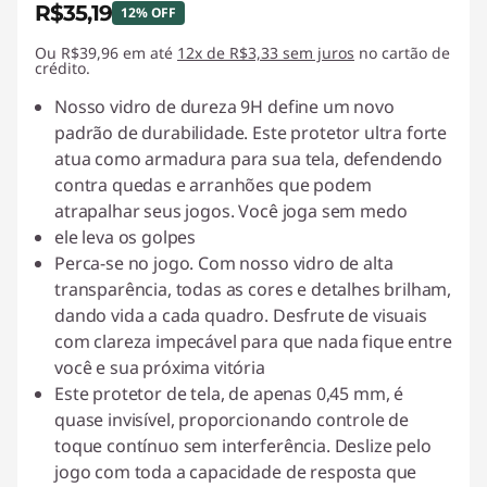
R$35,19
12% OFF
e
Ou R$39,96 em até
Economias instantâneas :
12x de R$3,33 sem juros
-R$4,80
no cartão de
s
crédito.
Nosso vidro de dureza 9H define um novo
d
padrão de durabilidade. Este protetor ultra forte
atua como armadura para sua tela, defendendo
e
contra quedas e arranhões que podem
c
atrapalhar seus jogos. Você joga sem medo
ele leva os golpes
o
Perca-se no jogo. Com nosso vidro de alta
transparência, todas as cores e detalhes brilham,
m
dando vida a cada quadro. Desfrute de visuais
com clareza impecável para que nada fique entre
p
você e sua próxima vitória
u
Este protetor de tela, de apenas 0,45 mm, é
quase invisível, proporcionando controle de
t
toque contínuo sem interferência. Deslize pelo
jogo com toda a capacidade de resposta que