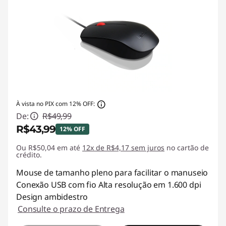
f
i
s
s
i
À vista no PIX com 12% OFF:
De:
R$49,99
o
R$43,99
12% OFF
n
Ou R$50,04 em até
Economias instantâneas :
12x de R$4,17 sem juros
-R$6,00
no cartão de
crédito.
a
Mouse de tamanho pleno para facilitar o manuseio
Conexão USB com fio Alta resolução em 1.600 dpi
i
Design ambidestro
s
Consulte o prazo de Entrega