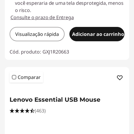
a
você esperaria de uma tela desprotegida, menos
o risco.
d
Consulte o prazo de Entrega
o
Visualização rápida
Adicionar ao carrinho
r
p
Cód. produto:
GXJ1R20663
a
r
Comparar
a
Lenovo Essential USB Mouse
p
(463)
r
o