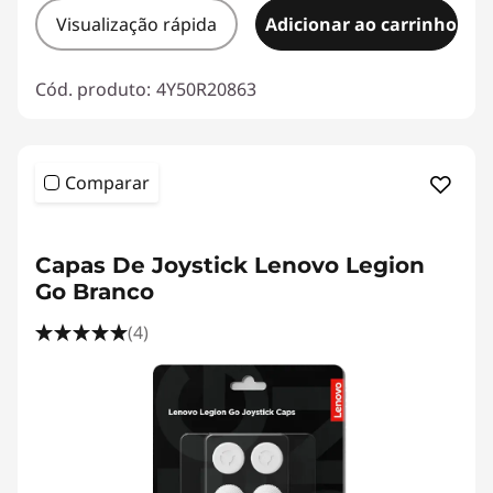
d
Visualização rápida
Adicionar ao carrinho
e
Cód. produto:
4Y50R20863
s
e
Comparar
g
<b><b>
u
Capas De Joystick Lenovo Legion
Go Branco
r
(4)
a
n
ç
a