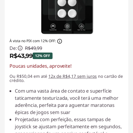
c
i
b
À vista no PIX com 12% OFF:
e
De:
R$49,99
R$43,99
12% OFF
r
Poucas unidades, aproveite!
Economias instantâneas :
-R$6,00
n
Ou R$50,04 em até
12x de R$4,17 sem juros
no cartão de
crédito.
é
Com uma vasta área de contato e superfície
taticamente texturizada, você terá uma melhor
t
aderência, perfeita para aguentar maratonas
i
épicas de jogos sem suar
Projetadas com perfeição, essas tampas de
c
joystick se ajustam perfeitamente em segundos,