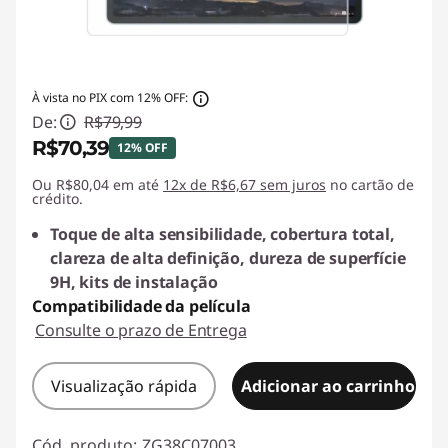
À vista no PIX com 12% OFF:
De:
R$79,99
R$70,39
12% OFF
Ou R$80,04 em até
Economias instantâneas :
12x de R$6,67 sem juros
-R$9,60
no cartão de
crédito.
Toque de alta sensibilidade, cobertura total,
clareza de alta definição, dureza de superfície
9H, kits de instalação
Compatibilidade da película
Consulte o prazo de Entrega
Visualização rápida
Adicionar ao carrinho
Cód. produto:
ZG38C07003