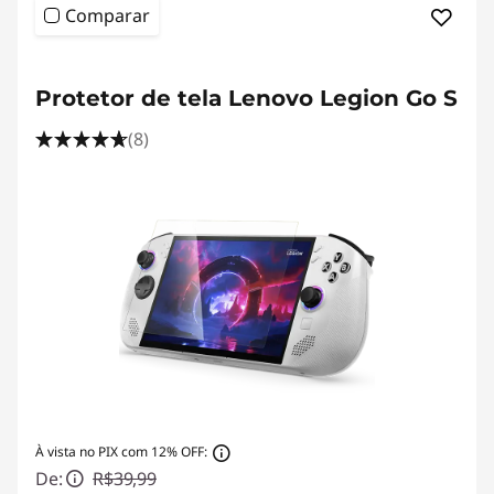
r
Comparar
e
<b><b>
c
Protetor de tela Lenovo Legion Go S
o
(8)
m
e
n
d
a
ç
À vista no PIX com 12% OFF:
õ
De:
R$39,99