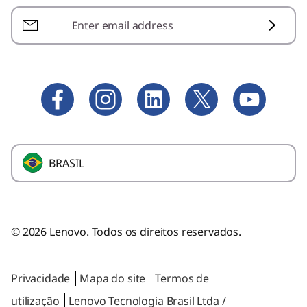
Quero ser um Parceiro
Accesórios e Upgrades
Enter email address
Programa de Vantagens Lenovo
Catálogo de Produtos
Glossário
Recall
Promoções
BRASIL
© 2026 Lenovo. Todos os direitos reservados.
Privacidade
Mapa do site
Termos de
utilização
Lenovo Tecnologia Brasil Ltda /