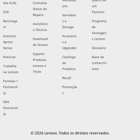
Workstati
Quero ser
dos EUA)
Consultar
ons
um
Status do
ESG
Parceiro
Reparo
Servidore
Reciclage
s e
Programa
Assistênci
m
Storage
de
a Técnica
Vantagen
Instituto
Accesório
Download
s Lenovo
Ayrton
s e
de Drivers
Senna
Upgrades
Glossário
Suporte
Notícias
Catálogo
Base de
Produtos
de
conhecim
Lenovo e
Trabalhe
Produtos
ento
Think
na Lenovo
Recall
Formula 1
Partnersh
Promoçõe
ip
s
FIFA
Partnersh
ip
© 2026 Lenovo. Todos os direitos reservados.