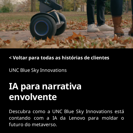
ú
d
o
p
r
i
n
c
i
< Voltar para todas as histórias de clientes
p
a
UNC Blue Sky Innovations
l
IA para narrativa
envolvente
Descubra como a UNC Blue Sky Innovations está
contando com a IA da Lenovo para moldar o
futuro do metaverso.