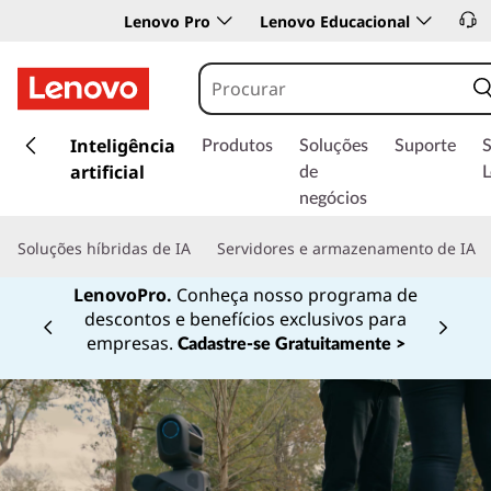
Lenovo Pro
Lenovo Educacional
s
a
Inteligência
Produtos
Soluções
Suporte
l
artificial
de
t
negócios
a
r
Soluções híbridas de IA
Servidores e armazenamento de IA
p
a
LenovoPro.
Conheça nosso programa de
r
descontos e benefícios exclusivos para
a
Currently displaying item 1 of
empresas.
Cadastre-se Gratuitamente >
o
c
o
n
t
e