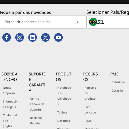
Selecionar País/Reg
Fique a par das novidades
Introduzir endereço de e-mail
SOBRE A
SUPORTE
PRODUT
RECURS
PME
LENOVO
E
OS
OS
Indústrias
GARANTI
Nossa
Notebook
Registro
A
Cotação
Empresa
s &
do
Central
Ultrabook
produto
Informaçõ
Lenovo de
s
es Legais
Fale
Suporte
Tablets
conosco
Conformid
Rastrear
ade
Desktops
FAQs
Pedido
(inglês