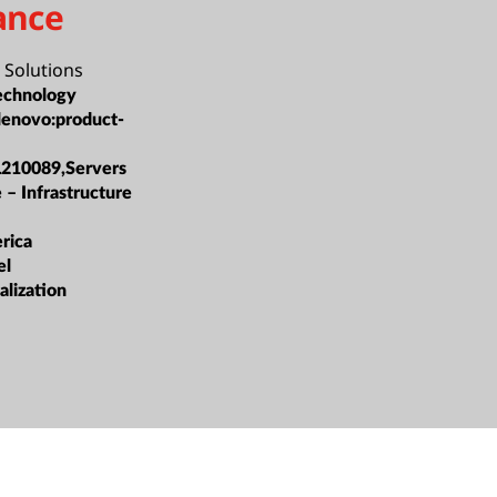
ance
Solutions
echnology
lenovo:product-
L210089,Servers
 – Infrastructure
rica
el
alization