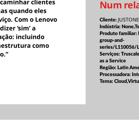
caminhar clientes
Num rel
sas quando eles
viço. Com o Lenovo
JUSTONE 
Cliente:
izer ‘sim’ a
Indústria:
None,T
Produto familiar:
ação: incluindo
group-and-
raestrutura como
series/L110056/
o.”
Serviços:
Truscale
as a Service
Região:
Latin Ame
Processadora:
Int
Tema:
Cloud,Virtu