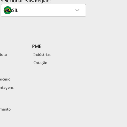
Selecionar País/Região:
PME
duto
Indústrias
Cotação
rceiro
antagens
imento