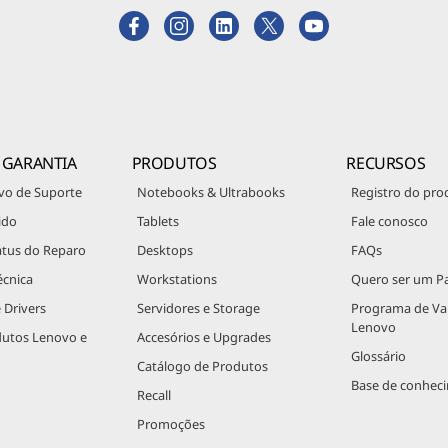
 GARANTIA
PRODUTOS
RECURSOS
vo de Suporte
Notebooks & Ultrabooks
Registro do pro
ido
Tablets
Fale conosco
atus do Reparo
Desktops
FAQs
écnica
Workstations
Quero ser um Pa
 Drivers
Servidores e Storage
Programa de V
Lenovo
dutos Lenovo e
Accesórios e Upgrades
Glossário
Catálogo de Produtos
Base de conhec
Recall
Promoções