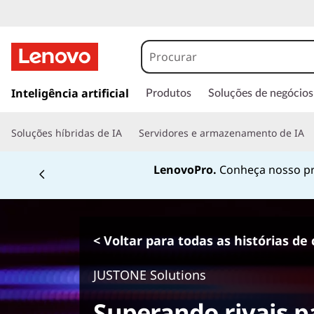
s
a
Inteligência artificial
Produtos
Soluções de negócios
l
t
Soluções híbridas de IA
Servidores e armazenamento de IA
a
r
LenovoPro.
Conheça nosso pr
p
a
r
a
o
< Voltar para todas as histórias de 
c
o
JUSTONE Solutions
n
t
Superando rivais p
e