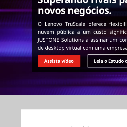
ú
novos negócios.
d
o
p
O Lenovo TruScale oferece flexibil
r
nuvem pública a um custo signifi
i
JUSTONE Solutions a assinar um co
n
de desktop virtual com uma empresa
c
i
p
Assista vídeo
Leia o Estudo 
a
l