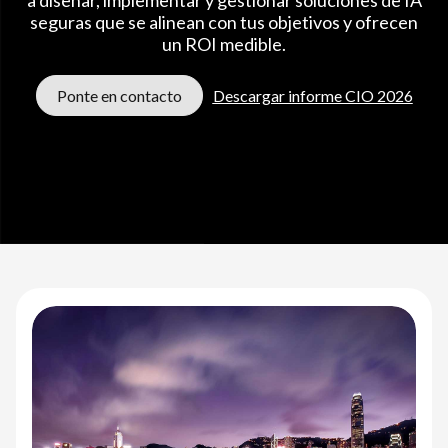
e
seguras que se alinean con tus objetivos y ofrecen
I
un ROI medible.
A
Ponte en contacto
Descargar informe CIO 2026