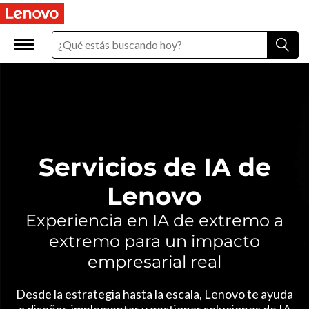
S
e
r
v
i
c
Servicios de IA de
i
Lenovo
o
Experiencia en IA de extremo a
extremo para un impacto
s
empresarial real
d
Desde la estrategia hasta la escala, Lenovo te ayuda
a diseñar, implementar y gestionar soluciones de IA