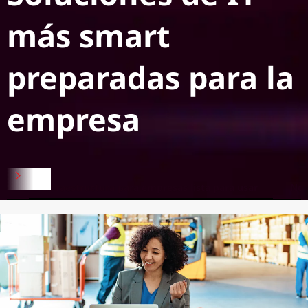
más smart
preparadas para la
empresa
Infraestructura para empresas lista para usar
Nod