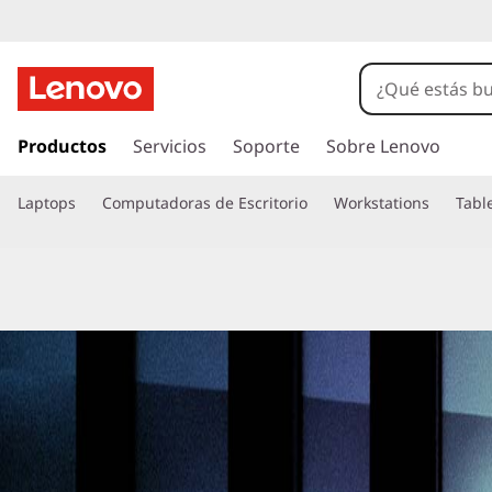
I
r
Productos
Servicios
Soporte
Sobre Lenovo
a
l
Laptops
Computadoras de Escritorio
Workstations
Tabl
c
o
n
t
e
n
i
d
o
p
r
i
n