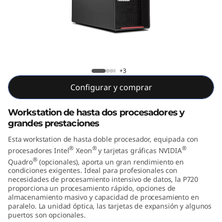
o
n
P
7
ThinkStation P720 Tower (Intel)
+3
2
Configurar y comprar
0
Workstation de hasta dos procesadores y
grandes prestaciones
T
Esta workstation de hasta doble procesador, equipada con
o
®
®
®
procesadores Intel
Xeon
y tarjetas gráficas NVIDIA
®
Quadro
(opcionales), aporta un gran rendimiento en
w
condiciones exigentes. Ideal para profesionales con
necesidades de procesamiento intensivo de datos, la P720
e
proporciona un procesamiento rápido, opciones de
almacenamiento masivo y capacidad de procesamiento en
paralelo. La unidad óptica, las tarjetas de expansión y algunos
r
puertos son opcionales.