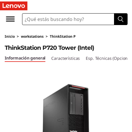
T
h
i
Inicio
>
workstations
>
ThinkStation P
n
ThinkStation P720 Tower (Intel)
k
Información general
Características
Esp. Técnicas (Opcional
S
t
a
t
i