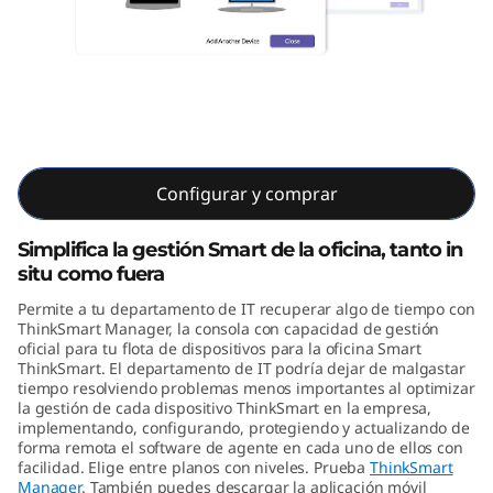
M
a
n
a
ThinkSmart Manager
g
Configurar y comprar
e
Simplifica la gestión Smart de la oficina, tanto in
situ como fuera
r
Permite a tu departamento de IT recuperar algo de tiempo con
ThinkSmart Manager, la consola con capacidad de gestión
oficial para tu flota de dispositivos para la oficina Smart
ThinkSmart. El departamento de IT podría dejar de malgastar
tiempo resolviendo problemas menos importantes al optimizar
la gestión de cada dispositivo ThinkSmart en la empresa,
implementando, configurando, protegiendo y actualizando de
forma remota el software de agente en cada uno de ellos con
facilidad. Elige entre planos con niveles. Prueba
ThinkSmart
Manager
. También puedes descargar la aplicación móvil