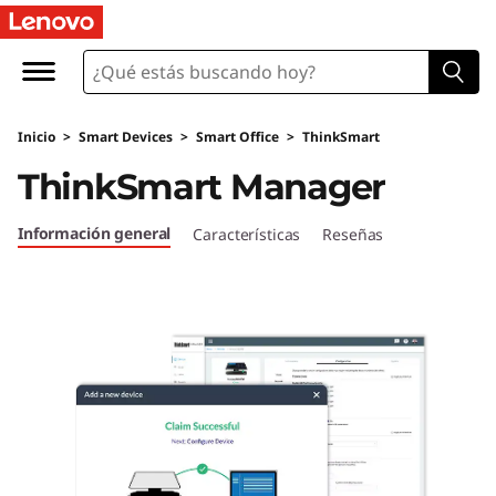
T
h
i
Inicio
>
Smart Devices
>
Smart Office
>
ThinkSmart
n
ThinkSmart Manager
k
Información general
Características
Reseñas
S
m
a
r
t