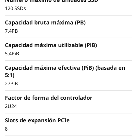
0
almacenamiento flash QLC de alta capacidad y
120 SSDs
un rendimiento óptimo para implantaciones
no sensibles a la latencia, cargas de trabajo de
Capacidad bruta máxima (PB)
uso general o la transición de almacenamiento
híbrido/HDD a all-flash.
7.4PB
Capacidad máxima utilizable (PiB)
5.4PiB
Capacidad máxima efectiva (PiB) (basada en
5:1)
27PiB
Factor de forma del controlador
2U24
Slots de expansión PCIe
8
Escalabilidad y