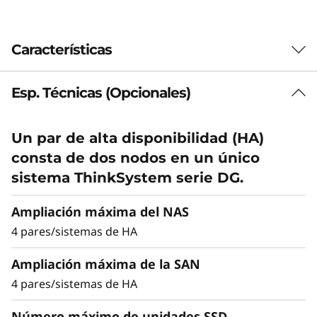
y
s
Características
t
Esp. Técnicas (Opcionales)
Reduzca el TCO,
e
incremente la
m
Un par de alta disponibilidad (HA)
eficiencia y la
consta de dos nodos en un único
D
sistema ThinkSystem serie DG.
sostenibilidad
G
Ampliación máxima del NAS
Reduzca los costes de su centro de datos y
7
4 pares/sistemas de HA
modernícelo con una solución más sostenible
y eficiente que los sistemas de
2
Ampliación máxima de la SAN
almacenamiento HDD. El DG7200 proporciona
4 pares/sistemas de HA
más del doble de capacidad máxima que el
0
sistema de la generación anterior y equilibra el
Número máximo de unidades SSD