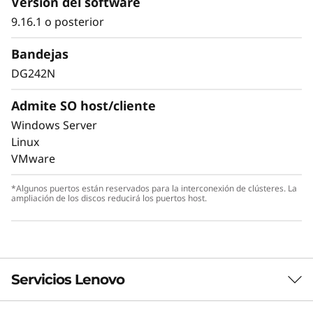
Versión del software
9.16.1 o posterior
La seguridad de los datos es una preocupación
clave para cualquier organización. Proteja sus
Bandejas
valiosos datos contra el ransomware y otras
DG242N
ciberamenazas externas o internas para
mantener los datos disponibles, eliminar
Admite SO host/cliente
disrupciones y recuperarse rápidamente en
Windows Server
caso de fallo.
Linux
VMware
El cifrado siempre activado y la detección
autónoma de ransomware en tiempo real, con
*Algunos puertos están reservados para la interconexión de clústeres. La
modelos de aprendizaje automático protegen
ampliación de los discos reducirá los puertos host.
sus datos sensibles localmente y en la nube.
Servicios Lenovo