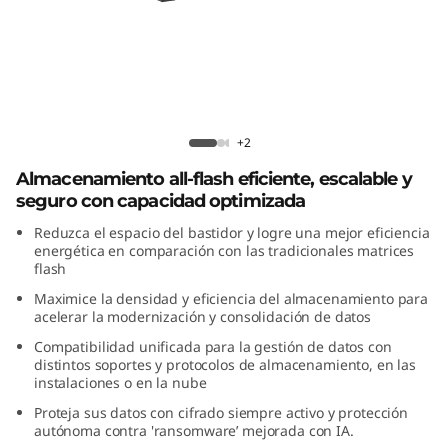
F
l
a
s
Matriz All-Flash ThinkSystem DG7200
+2
h
Almacenamiento all-flash eficiente, escalable y
seguro con capacidad optimizada
T
Reduzca el espacio del bastidor y logre una mejor eficiencia
h
energética en comparación con las tradicionales matrices
flash
i
Maximice la densidad y eficiencia del almacenamiento para
acelerar la modernización y consolidación de datos
n
Compatibilidad unificada para la gestión de datos con
distintos soportes y protocolos de almacenamiento, en las
k
instalaciones o en la nube
Proteja sus datos con cifrado siempre activo y protección
S
autónoma contra 'ransomware’ mejorada con IA.