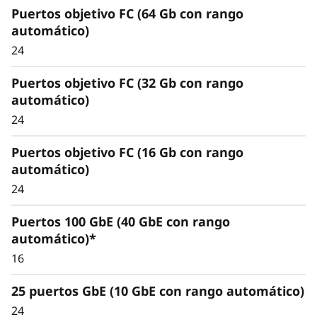
Puertos objetivo FC (64 Gb con rango
flexibilidad para
automático)
satisfacer demandas
24
dinámicas de
Puertos objetivo FC (32 Gb con rango
automático)
almacenamiento
24
Al utilizar capacidades de escalabilidad sin
Puertos objetivo FC (16 Gb con rango
interrupciones dentro de un clúster, puede
automático)
aumentar la capacidad de almacenamiento y
eliminar los silos de almacenamiento.
24
Puertos 100 GbE (40 GbE con rango
Benefíciese de una flexibilidad sin precedentes
automático)*
a medida que despliega y reubica cargas de
trabajo sin problemas. La capacidad unificada
16
para cargas de trabajo de bloques, archivos y
25 puertos GbE (10 GbE con rango automático)
objetos proporciona un escalado sin
interrupciones.
24