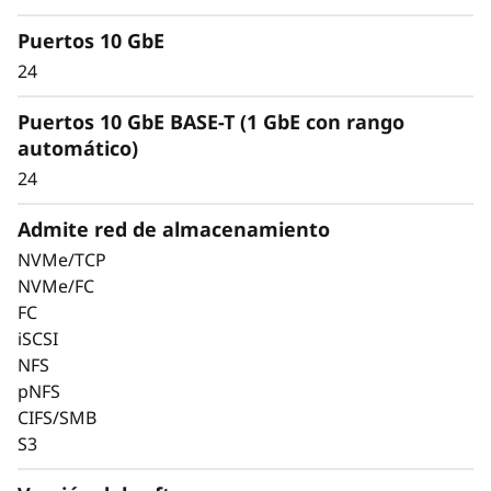
Puertos 10 GbE
24
Puertos 10 GbE BASE-T (1 GbE con rango
automático)
24
Admite red de almacenamiento
NVMe/TCP
NVMe/FC
FC
iSCSI
Mantenga sus datos
NFS
pNFS
disponibles y seguros
CIFS/SMB
con protección líder
S3
del mercado