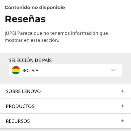
Contenido no disponible
Servicios de Soluciones
Reseñas
Diseñe la mejor estrategia para su empresa.
Trabajaremos con usted para hallar la solución
¡UPS! Parece que no tenemos información que
correcta para sus exclusivas necesidades
mostrar en esta sección.
empresariales.
Más información
SELECCIÓN DE PAÍS
BOLIVIA
Servicios de Implementación
Acelere su tiempo de llegada a la productividad. Le
ayudaremos a simplificar la implementación de nuevas
SOBRE LENOVO
tecnologías para que pueda concentrarse en su
empresa.
PRODUCTOS
Más información
RECURSOS