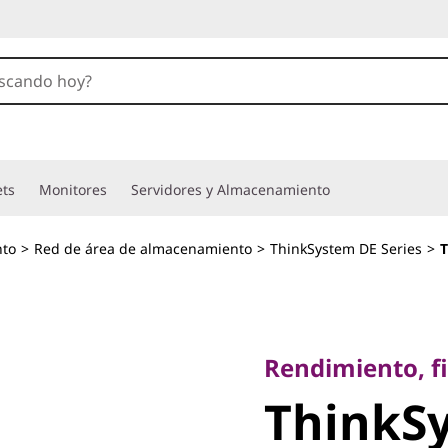
ets
Monitores
Servidores y Almacenamiento
to
>
Red de área de almacenamiento
>
ThinkSystem DE Series
>
T
Rendimiento, fiabi
ThinkSy
Rendimiento, fi
ThinkS
DE4000H