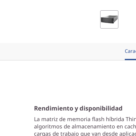
e
T
h
i
Carac
n
k
S
y
Rendimiento y disponibilidad
s
La matriz de memoria flash híbrida Thi
t
algoritmos de almacenamiento en caché
cargas de trabajo que van desde aplica