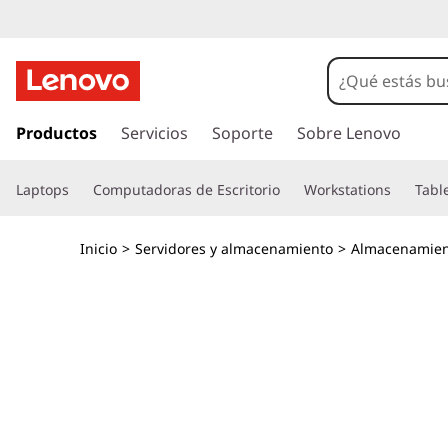
M
a
t
I
r
Productos
Servicios
Soporte
Sobre Lenovo
r
a
l
i
Laptops
Computadoras de Escritorio
Workstations
Tabl
c
o
z
n
Inicio
>
Servidores y almacenamiento
>
Almacenamien
t
d
e
n
e
i
d
f
o
p
l
r
i