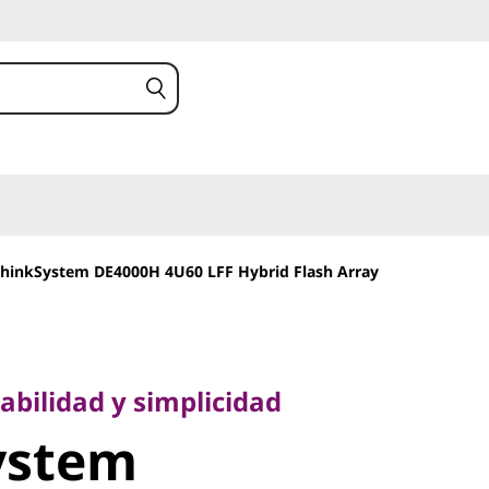
hinkSystem DE4000H 4U60 LFF Hybrid Flash Array
lidad y simplicidad
stem
abilidad y simplicidad
ystem
 4U60 LFF