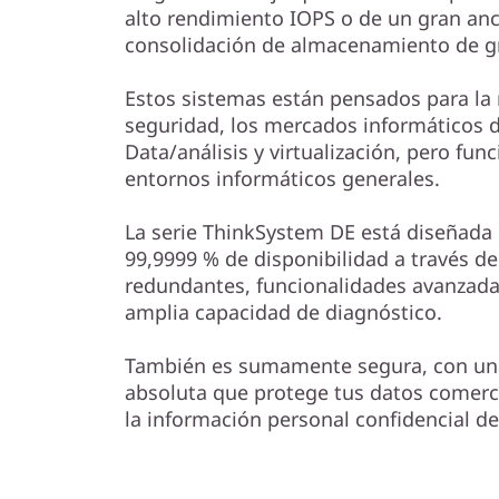
e
alto rendimiento IOPS o de un gran an
consolidación de almacenamiento de g
m
D
Estos sistemas están pensados para la 
seguridad, los mercados informáticos d
E
Data/análisis y virtualización, pero fu
entornos informáticos generales.
4
La serie ThinkSystem DE está diseñada 
0
99,9999 % de disponibilidad a través de
redundantes, funcionalidades avanzada
0
amplia capacidad de diagnóstico.
0
También es sumamente segura, con una
H
absoluta que protege tus datos comerc
la información personal confidencial de 
4
U