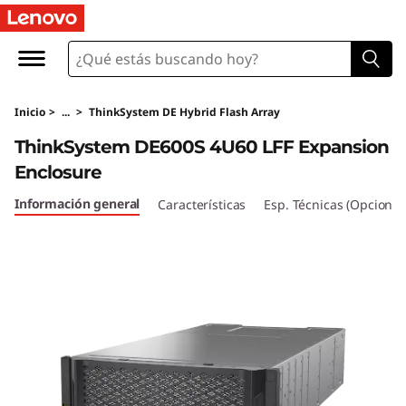
T
h
i
Inicio
>
...
>
ThinkSystem DE Hybrid Flash Array
n
ThinkSystem DE600S 4U60 LFF Expansion
k
Enclosure
S
Información general
Características
Esp. Técnicas (Opcional
y
s
t
e