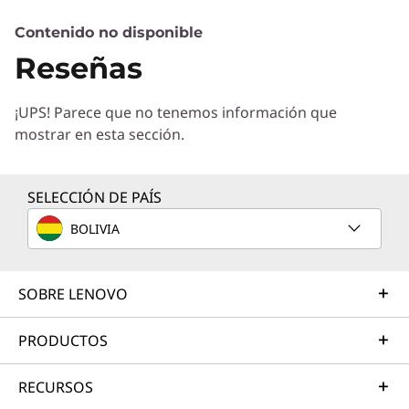
Contenido no disponible
Servicios de Soluciones
Reseñas
Diseñe la mejor estrategia para su empresa.
Trabajaremos con usted para hallar la solución
¡UPS! Parece que no tenemos información que
correcta para sus exclusivas necesidades
mostrar en esta sección.
empresariales.
Más información
SELECCIÓN DE PAÍS
BOLIVIA
Servicios de Implementación
Acelere su tiempo de llegada a la productividad. Le
ayudaremos a simplificar la implementación de nuevas
SOBRE LENOVO
tecnologías para que pueda concentrarse en su
empresa.
PRODUCTOS
Más información
RECURSOS