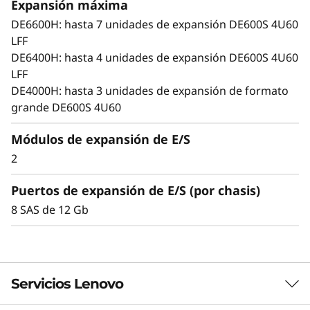
o
Expansión máxima
demandas de capacidad en constante
DE6600H: hasta 7 unidades de expansión DE600S 4U60
crecimiento.
n
LFF
DE6400H: hasta 4 unidades de expansión DE600S 4U60
E
LFF
n
DE4000H: hasta 3 unidades de expansión de formato
grande DE600S 4U60
c
Módulos de expansión de E/S
l
2
o
Puertos de expansión de E/S (por chasis)
s
8 SAS de 12 Gb
u
r
Servicios Lenovo
e