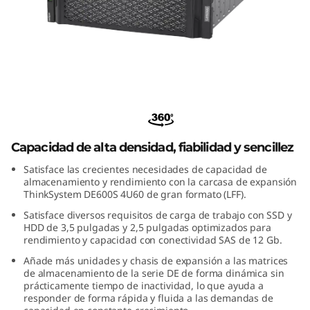
m
D
E
6
ThinkSystem DE600S 4U60 LFF
0
Expansion Enclosure
0
Capacidad de alta densidad, fiabilidad y sencillez
Satisface las crecientes necesidades de capacidad de
S
almacenamiento y rendimiento con la carcasa de expansión
ThinkSystem DE600S 4U60 de gran formato (LFF).
4
Satisface diversos requisitos de carga de trabajo con SSD y
HDD de 3,5 pulgadas y 2,5 pulgadas optimizados para
U
rendimiento y capacidad con conectividad SAS de 12 Gb.
Añade más unidades y chasis de expansión a las matrices
6
de almacenamiento de la serie DE de forma dinámica sin
prácticamente tiempo de inactividad, lo que ayuda a
0
responder de forma rápida y fluida a las demandas de