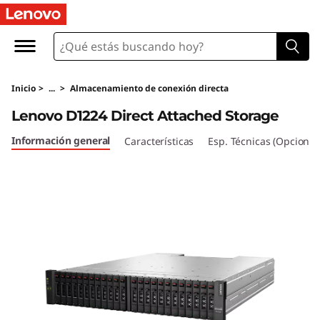
A
l
m
Inicio
>
...
>
Almacenamiento de conexión directa
a
Lenovo D1224 Direct Attached Storage
c
Información general
Características
Esp. Técnicas (Opcional
e
n
a
m
i