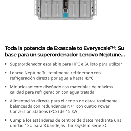
k
S
y
s
Lenovo ThinkSystem N1380 Neptune
t
Toda la potencia de Exascale to Everyscale™: Su
base para un superordenador Lenovo Neptune®
e
para HPC o IA.
Superordenador escalable para HPC e IA listo para utilizar
Lenovo Neptune® - totalmente refrigerado con
m
refrigeración directa por agua a hasta 45°C
N
Minuciosamente diseñado con materiales de máxima
calidad para refrigeración con agua tratada
1
Alimentación directa para el centro de datos totalmente
balanceada con redundancia N+1 con cuatro Power
3
Conversion Stations (PCS) de 15 kW
Cumple los estándares de centros de datos mediante una
8
unidad 13U para 8 bandejas ThinkSystem Serie SC