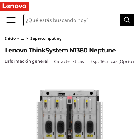
L
e
n
Inicio
>
...
>
Supercomputing
o
Lenovo ThinkSystem N1380 Neptune
v
Información general
Características
Esp. Técnicas (Opcional
o
T
h
i
n