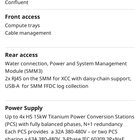
Confluent
Front access
Compute trays
®
Lenovo Neptune
- Innovación líder del
Cable management
mercado
Experimente la eficiencia energética del nuevo
®
ThinkSystem N1380 Neptune
, con la última
Rear access
®
generación de Lenovo Neptune
. Ofrece
Water connection, Power and System Management
refrigeración totalmente directa de agua
Module (SMM3)
templada hasta 45°C, lo que elimina la
2x RJ45 on the SMM for XCC with daisy-chain support,
necesidad de flujo de aire interno y
USB-A for SMM FFDC log collection
ventiladores que consumen energía. Su
colector integrado ofrece un mecanismo blind-
Power Supply
mate patentado con conectores de acero
inoxidable de calidad aeroespacial a bandejas
Up to 4x HS 15kW Titanium Power Conversion Stations
Serie SC, lo que garantiza la seguridad y
(PCS) with fully balanced phases, N+1 redundancy
continuidad del funcionamiento. Con el más
Each PCS provides a 32A 380-480V – or two PCS
reducido nivel de pérdida de presión del
sharing a 63A 380-480V, 3-Phase IEC 60309 3P+N+E