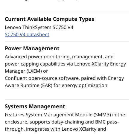
(PCS) de 15 kW y una sofisticada distribución
®
del flujo de agua Neptune
, todo ello en una
Current Available Compute Types
elegante unidad con espacio, alimentación y
Lenovo ThinkSystem SC750 V4
eficiencia de refrigeración optimizados en una
SC750 V4 datasheet
revolucionaria solución.
Power Management
Advanced power monitoring, management, and
power capping capabilities via Lenovo XClarity Energy
Manager (LXEM) or
Confluent open-source software, paired with Energy
Aware Runtime (EAR) for energy optimization
Systems Management
Features System Management Module (SMM3) in the
enclosure, supports daisy-chaining and BMC pass-
through, integrates with Lenovo XClarity and