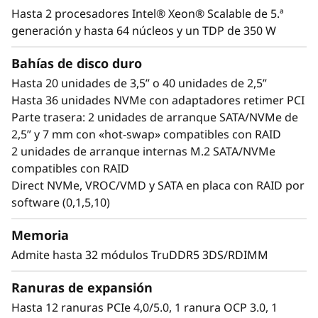
futuro. El ThinkSystem SR650 V3 de Lenovo con
Hasta 2 procesadores Intel® Xeon® Scalable de 5.ª
®
®
procesadores duales Intel
Xeon
Scalable de
generación y hasta 64 núcleos y un TDP de 350 W
cuarta generación está diseñado para
Bahías de disco duro
proporcionar el máximo rendimiento. Con una
plataforma con elevada densidad de GPU,
Hasta 20 unidades de 3,5” o 40 unidades de 2,5”
velocidad gracias a la gran cantidad de
Hasta 36 unidades NVMe con adaptadores retimer PCI
memoria DDR5 y mayor número de carriles de
Parte trasera: 2 unidades de arranque SATA/NVMe de
E/S para optimizar las velocidades de
2,5” y 7 mm con «hot-swap» compatibles con RAID
transferencia de datos, el SR650 V3 es ideal
2 unidades de arranque internas M.2 SATA/NVMe
para cargas de trabajo complejas. Añade el
compatibles con RAID
gestor de sistemas Xclarity con funciones de
Direct NVMe, VROC/VMD y SATA en placa con RAID por
gestión mejoradas y seguridad ThinkShield
software (0,1,5,10)
para crear una solución rápida, segura y fácil
de gestionar para las actuales cargas de
Memoria
trabajo.
Admite hasta 32 módulos TruDDR5 3DS/RDIMM
Ranuras de expansión
Hasta 12 ranuras PCIe 4,0/5.0, 1 ranura OCP 3.0, 1