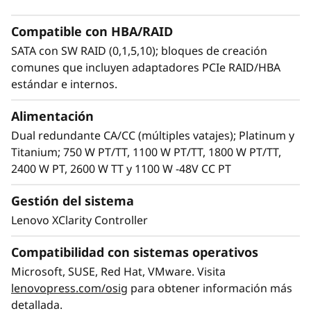
rendimiento de baja latencia y alta capacidad
necesario para mantener el ritmo de las cargas
Compatible con HBA/RAID
de trabajo actuales. Incluye opciones de
SATA con SW RAID (0,1,5,10); bloques de creación
almacenamiento flexibles con las unidades
comunes que incluyen adaptadores PCIe RAID/HBA
«hot-swap» para adaptar fácilmente el SR650
estándar e internos.
V3 para gestionar también la próxima
generación de cargas de trabajo informáticas.
Alimentación
Dual redundante CA/CC (múltiples vatajes); Platinum y
Titanium; 750 W PT/TT, 1100 W PT/TT, 1800 W PT/TT,
2400 W PT, 2600 W TT y 1100 W -48V CC PT
Gestión del sistema
Lenovo XClarity Controller
Compatibilidad con sistemas operativos
Microsoft, SUSE, Red Hat, VMware. Visita
lenovopress.com/osig
para obtener información más
detallada.