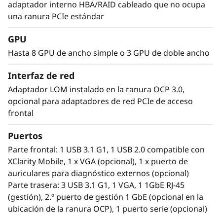
adaptador interno HBA/RAID cableado que no ocupa
una ranura PCIe estándar
GPU
Hasta 8 GPU de ancho simple o 3 GPU de doble ancho
Interfaz de red
Adaptador LOM instalado en la ranura OCP 3.0,
opcional para adaptadores de red PCIe de acceso
Abordar cargas de trabajo complejas
frontal
Las cargas de trabajo de la próxima
Puertos
generación, como aplicaciones de IA,
Parte frontal: 1 USB 3.1 G1, 1 USB 2.0 compatible con
virtualización, informática de alto rendimiento
XClarity Mobile, 1 x VGA (opcional), 1 x puerto de
y para la nube, precisan servidores con
auriculares para diagnóstico externos (opcional)
potencia, velocidad y capacidad para operar
Parte trasera: 3 USB 3.1 G1, 1 VGA, 1 1GbE RJ-45
sin interrupciones. La gran cantidad de
(gestión), 2.º puerto de gestión 1 GbE (opcional en la
memoria DDR5 de última generación que
ubicación de la ranura OCP), 1 puerto serie (opcional)
admite el ThinkSystem SR650 V3 ofrece el