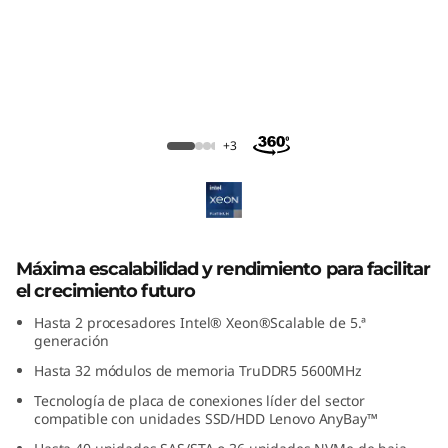
ThinkSystem SR650 V3 Rack Server
+3
Máxima escalabilidad y rendimiento para facilitar
el crecimiento futuro
Hasta 2 procesadores Intel® Xeon®Scalable de 5.ª
generación
Hasta 32 módulos de memoria TruDDR5 5600MHz
Tecnología de placa de conexiones líder del sector
compatible con unidades SSD/HDD Lenovo AnyBay™