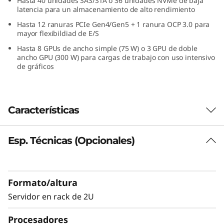
Hasta 40 unidades SAS/STA o 36 unidades NVMe de baja
latencia para un almacenamiento de alto rendimiento
Hasta 12 ranuras PCIe Gen4/Gen5 + 1 ranura OCP 3.0 para
mayor flexibildiad de E/S
Hasta 8 GPUs de ancho simple (75 W) o 3 GPU de doble
ancho GPU (300 W) para cargas de trabajo con uso intensivo
de gráficos
Características
Esp. Técnicas (Opcionales)
Facilidad de gestión y un elevado
rendimiento
Las empresas precisan una infraestructura
Formato/altura
informática fiable y fácil de administrar para
Servidor en rack de 2U
hoy con prestaciones para la próxima
generación de cargas de trabajo de TI en el
Procesadores