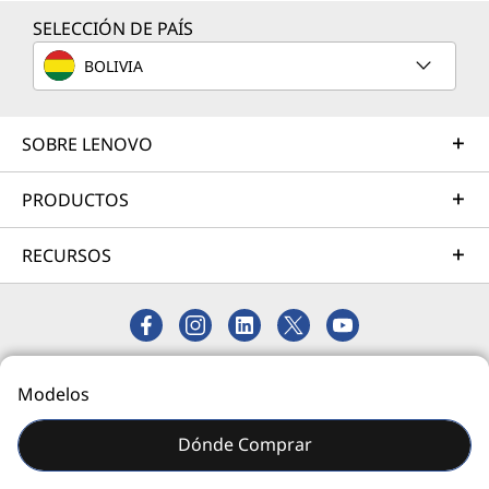
SELECCIÓN DE PAÍS
BOLIVIA
Servicios de Implementación
Acelere su tiempo de llegada a la productividad. Le
ayudaremos a simplificar la implementación de nuevas
SOBRE LENOVO
tecnologías para que pueda concentrarse en su
empresa.
PRODUCTOS
Más información
RECURSOS
Servicios de Asistencia
Proteja su inversión en TI. Nuestros expertos están
listos para ayudar, en todo el mundo y durante todo el
© 2026 Lenovo. Todos los derechos reservados.
Modelos
día: 24/7/365.
Privacidad
Mapa del Sitio
Más información
Dónde Comprar