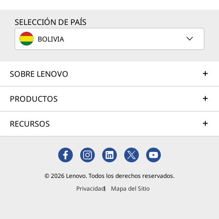
minutos, 0-100 % de capacidad en 60 minutos)
SELECCIÓN DE PAÍS
* Todas las cifras sobre la duración de la batería son aproximadas y se basan en dos
BOLIVIA
®
métodos de prueba: prueba comparativa MobileMark
2018 y reproducción continua
de vídeo (1080p) en la última actualización de Windows 11 (con brillo de 150 nits y
nivel de volumen predeterminado). La duración real de la batería variará en función
SOBRE LENOVO
de muchos factores, como la configuración y el uso del producto, el uso del software,
la funcionalidad inalámbrica, la configuración de gestión energética y el brillo de la
PRODUCTOS
pantalla. La capacidad máxima de la batería se reducirá con el paso del tiempo y
debido a su uso.
RECURSOS
Sonido
®
2 altavoces de 2 W con Nahimic
Audio
© 2026 Lenovo. Todos los derechos reservados.
Privacidad
Mapa del Sitio
Cámara
Cámara web FHD integrada con obturador electrónico