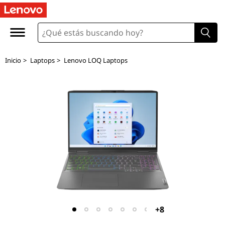
L
e
n
Inicio
>
Laptops
>
Lenovo LOQ Laptops
o
v
o
L
O
Q
(
+8