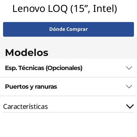
5
Lenovo LOQ (15”, Intel)
I
R
Dónde Comprar
H
Modelos
8
Esp. Técnicas (Opcionales)
Puertos y ranuras
PERFORMANCE
Processor
Características
th
®
Up to 13
Gen Intel
Core™ i7-13700H
Operating System
Up to Windows 11 Pro