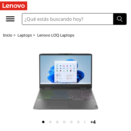
L
e
n
Inicio
>
Laptops
>
Lenovo LOQ Laptops
o
v
o
L
O
Q
1
+4