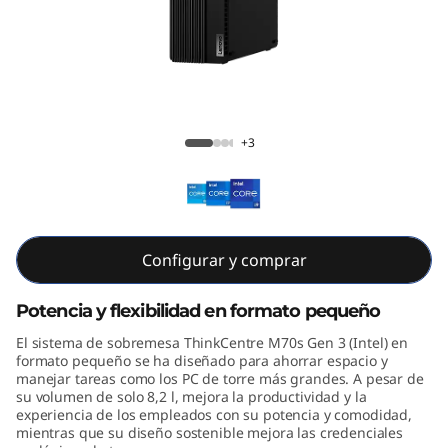
e
M
7
0
ThinkCentre M70s Gen 3 (Intel)
+3
s
G
e
Configurar y comprar
n
Potencia y flexibilidad en formato pequeño
3
El sistema de sobremesa ThinkCentre M70s Gen 3 (Intel) en
formato pequeño se ha diseñado para ahorrar espacio y
(
manejar tareas como los PC de torre más grandes. A pesar de
su volumen de solo 8,2 l, mejora la productividad y la
experiencia de los empleados con su potencia y comodidad,
I
mientras que su diseño sostenible mejora las credenciales