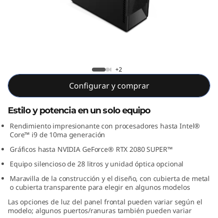
o
n
T
5
Lenovo Legion T5 28IMB05
+2
i
Configurar y comprar
T
Estilo y potencia en un solo equipo
o
Rendimiento impresionante con procesadores hasta Intel®
Core™ i9 de 10ma generación
r
Gráficos hasta NVIDIA GeForce® RTX 2080 SUPER™
r
Equipo silencioso de 28 litros y unidad óptica opcional
Maravilla de la construcción y el diseño, con cubierta de metal
e
o cubierta transparente para elegir en algunos modelos
Las opciones de luz del panel frontal pueden variar según el
(
modelo; algunos puertos/ranuras también pueden variar