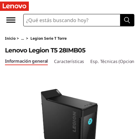
L
e
n
Inicio
>
...
>
Legion Serie T Torre
o
Lenovo Legion T5 28IMB05
v
Información general
Características
Esp. Técnicas (Opcional
o
L
e
g
i