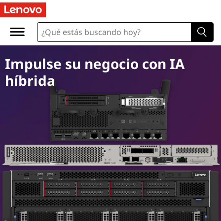
A
I
S
Impulse su negocio con IA
e
híbrida
r
v
e
r
s