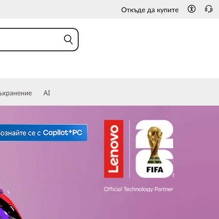
Откъде да купите
Насладете се на Yoga
Научете повече
ъхранение
AI