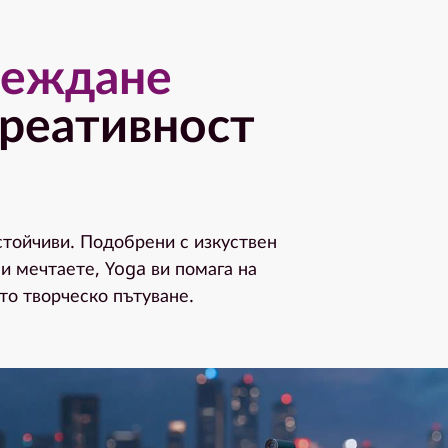
реждане
реативност
стойчиви. Подобрени с изкуствен
си мечтаете, Yoga ви помага на
то творческо пътуване.