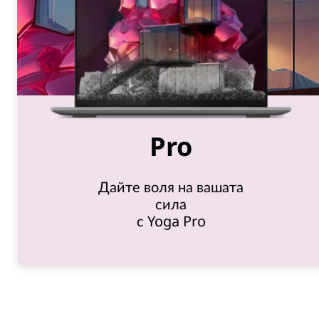
н
о
“
Pro
(
Дайте воля на вашата
A
сила
с Yoga Pro
l
l
-