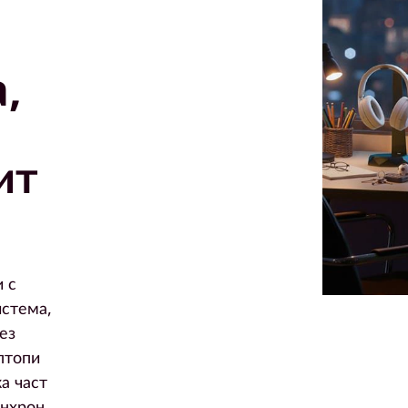
,
ит
и с
истема,
ез
птопи
а част
инхрон,