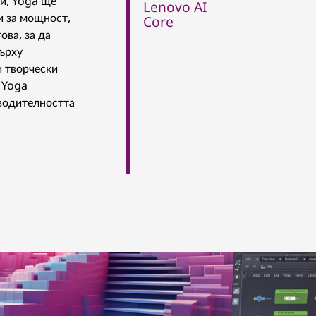
и, Yoga ще
Lenovo AI
 за мощност,
Core
ова, за да
ърху
и творчески
 Yoga
водителността