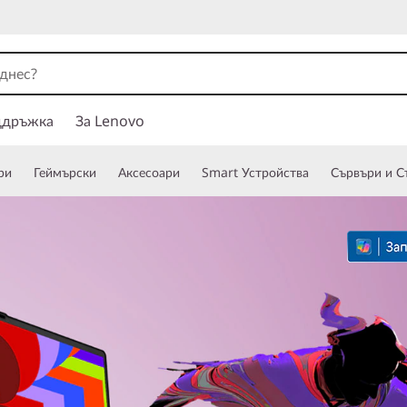
ддръжка
За Lenovo
ри
Геймърски
Аксесоари
Smart Устройства
Сървъри и С