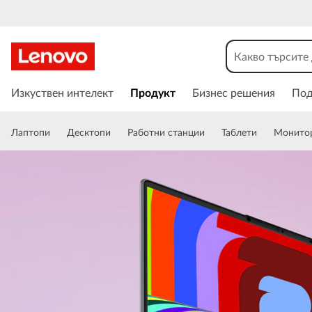
Л
а
П
р
Изкуствен интелект
Продукт
Бизнес решения
По
п
е
м
Лаптопи
Десктопи
Работни станции
Таблети
Монито
и
т
н
а
о
в
а
н
п
е
к
и
ъ
м
о
Y
с