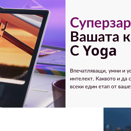
Суперза
Вашата к
С Yoga
Впечатляващи, умни и у
интелект. Каквото и да 
всеки един етап от ваше