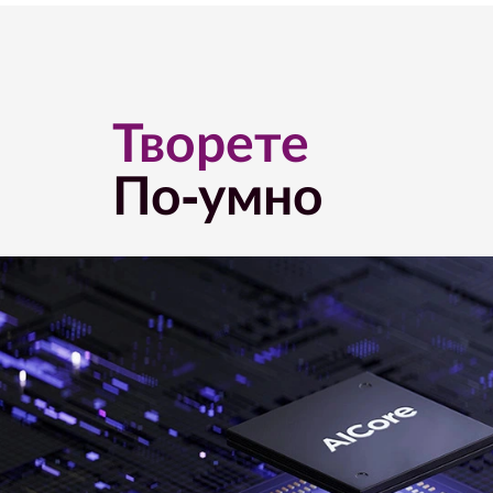
i
n
Творете
-
По-умно
O
n
e
)