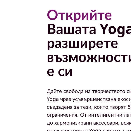
Открийте
м
Вашата Yoga
п
разширете
ю
възможност
т
е си
р
Дайте свобода на творчеството с
и
Yoga чрез усъвършенствана екос
създадена за тези, които творят б
"
ограничения. От интелигентни ла
до хармонизирани аксесоари, всяк
в
от екосистемата Yoga работи в с