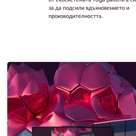
за да подсили вдъхновението и
с
производителността.
и
ч
к
о
в
е
д