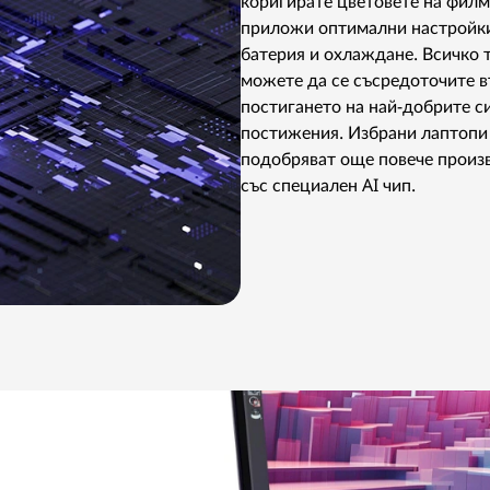
коригирате цветовете на филм
приложи оптимални настройки
батерия и охлаждане. Всичко т
можете да се съсредоточите в
постигането на най-добрите с
постижения. Избрани лаптопи
подобряват още повече произ
със специален AI чип.