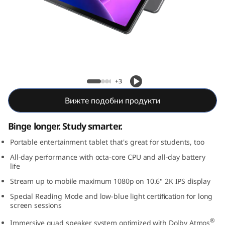
1
0
P
l
Tab M10 Plus Gen 3
+3
u
Вижте подобни продукти
s
Binge longer. Study smarter.
G
Portable entertainment tablet that's great for students, too
e
All-day performance with octa-core CPU and all-day battery
life
n
Stream up to mobile maximum 1080p on 10.6" 2K IPS display
3
Special Reading Mode and low-blue light certification for long
screen sessions
®
Immersive quad speaker system optimized with Dolby Atmos