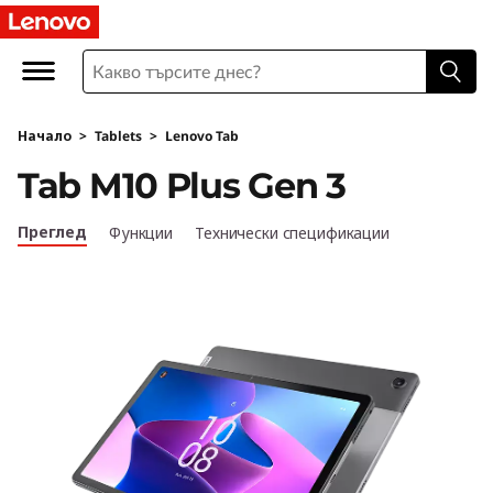
L
e
n
Начало
>
Tablets
>
Lenovo Tab
o
Tab M10 Plus Gen 3
v
Преглед
Функции
Технически спецификации
o
T
a
b
M