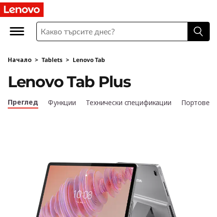
L
e
n
Начало
>
Tablets
>
Lenovo Tab
o
Lenovo Tab Plus
v
Преглед
Функции
Технически спецификации
Портове и
o
T
a
b
P