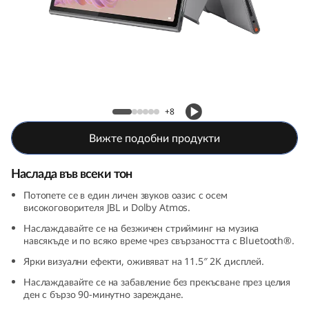
l
u
s
Lenovo Tab Plus
+8
Вижте подобни продукти
Наслада във всеки тон
Потопете се в един личен звуков оазис с осем
високоговорителя JBL и Dolby Atmos.
Наслаждавайте се на безжичен стрийминг на музика
навсякъде и по всяко време чрез свързаността с Bluetooth®.
Ярки визуални ефекти, оживяват на 11.5″ 2K дисплей.
Наслаждавайте се на забавление без прекъсване през целия
ден с бързо 90-минутно зареждане.