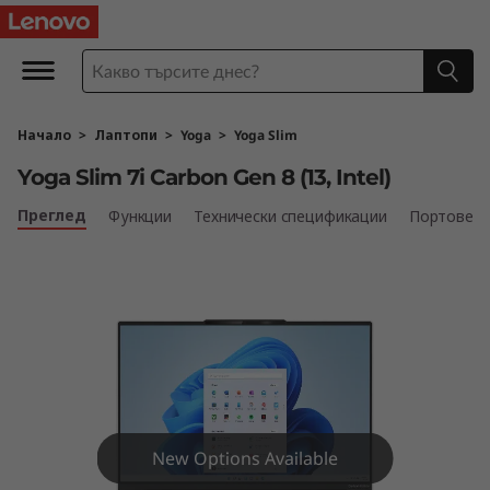
Y
o
g
Начало
>
Лаптопи
>
Yoga
>
Yoga Slim
a
Yoga Slim 7i Carbon Gen 8 (13, Intel)
S
Преглед
Функции
Технически спецификации
Портове и
l
i
m
7
i
New Options Available