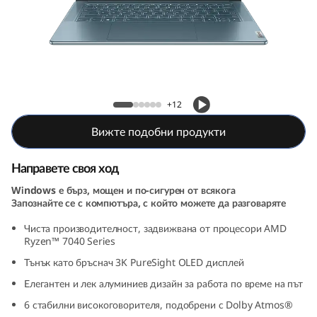
e
n
8
(
Yoga Slim 7 Gen 8 (14, AMD)
+12
1
Вижте подобни продукти
4
Направете своя ход
,
Windows е бърз, мощен и по-сигурен от всякога
Запознайте се с компютъра, с който можете да разговаряте
A
Чиста производителност, задвижвана от процесори AMD
M
Ryzen™ 7040 Series
Тънък като бръснач 3K PureSight OLED дисплей
D
Елегантен и лек алуминиев дизайн за работа по време на път
)
6 стабилни високоговорителя, подобрени с Dolby Atmos®