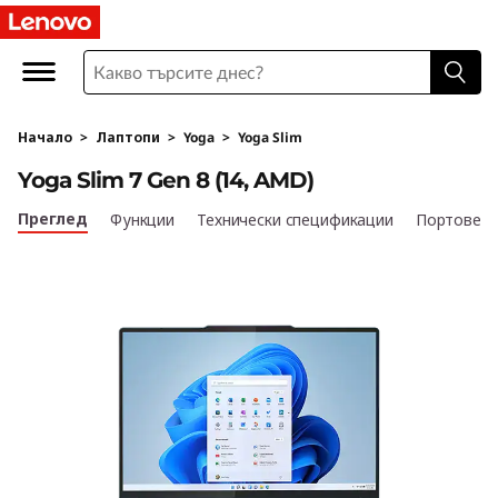
Y
o
g
Начало
>
Лаптопи
>
Yoga
>
Yoga Slim
a
Yoga Slim 7 Gen 8 (14, AMD)
S
Преглед
Функции
Технически спецификации
Портове и
l
i
m
7
G