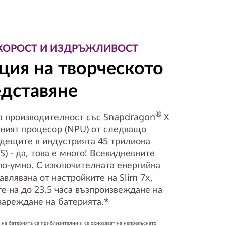
КОРОСТ И ИЗДРЪЖЛИВОСТ
ция на творческото
дставяне
®
а производителност със Snapdragon
X
нният процесор (NPU) от следващо
одещите в индустрията 45 трилиона
) - да, това е много! Всекидневните
 по-умно. С изключителната енергийна
влявана от настройките на Slim 7x,
е на до 23.5 часа възпроизвеждане на
зареждане на батерията.*
на батерията са приблизителни и се основават на непрекъснато