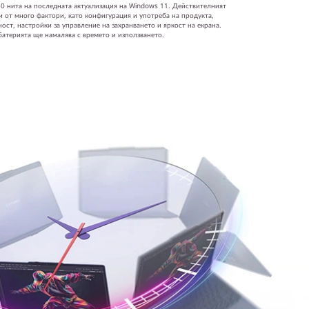
0 нита на последната актуализация на Windows 11. Действителният
и от много фактори, като конфигурация и употреба на продукта,
ст, настройки за управление на захранването и яркост на екрана.
атерията ще намалява с времето и използването.