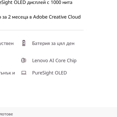
eSight OLED дисплей с 1000 нита
 за 2 месеца в Adobe Creative Cloud
уствен
Батерия за цял ден
Lenovo AI Core Chip
ънък и
PureSight OLED
лотове