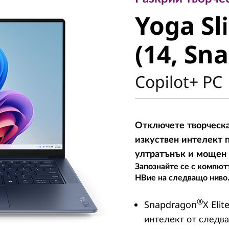
Yoga Sli
Yoga Sl
(14, Sna
(14, Sn
Copilot+ PC
Отключете творческа
изкуствен интелект 
ултратънък и мощен
Запознайте се с компют
НВие на следващо ниво. 
®
Snapdragon
X Eli
интелект от следв