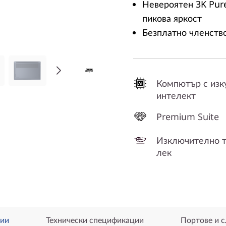
Невероятен 3K Pur
пикова яркост
Безплатно членство
Компютър с изк
интелект
Premium Suite
Изключително т
лек
ии
Технически спецификации
Портове и с