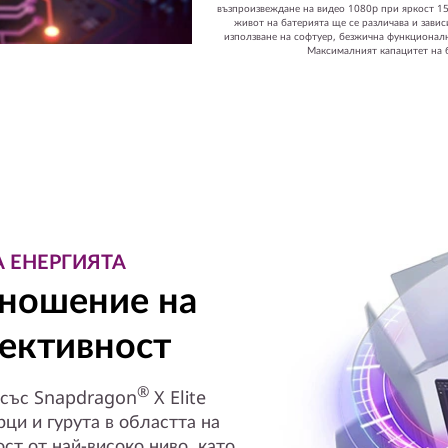
възпроизвеждане на видео 1080p при яркост 15
живот на батерията ще се различава и завис
използване на софтуер, безжична функционално
Максималният капацитет на б
 ЕНЕРГИЯТА
тношение на
ективност
®
 със Snapdragon
X Elite
ци и гурута в областта на
ст от най-високо ниво, като