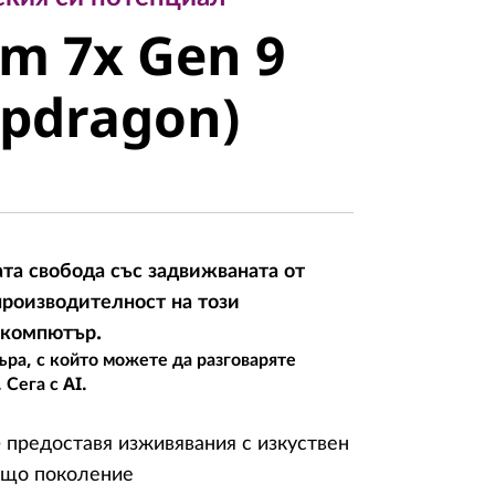
m 7x Gen 9
im 7x Gen 9
pdragon)
apdragon)
та свобода със задвижваната от
производителност на този
 компютър.
ъра, с който можете да разговаряте
Сега с AI.
te предоставя изживявания с изкуствен
ащо поколение