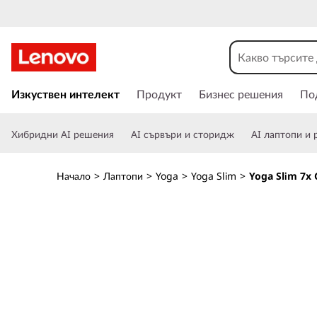
L
e
n
П
р
Изкуствен интелект
Продукт
Бизнес решения
По
o
е
м
v
Хибридни AI решения
AI сървъри и сторидж
AI лаптопи и 
и
н
o
а
Начало
>
Лаптопи
>
Yoga
>
Yoga Slim
>
Yoga Slim 7x 
в
Y
а
н
o
е
к
g
ъ
м
a
о
с