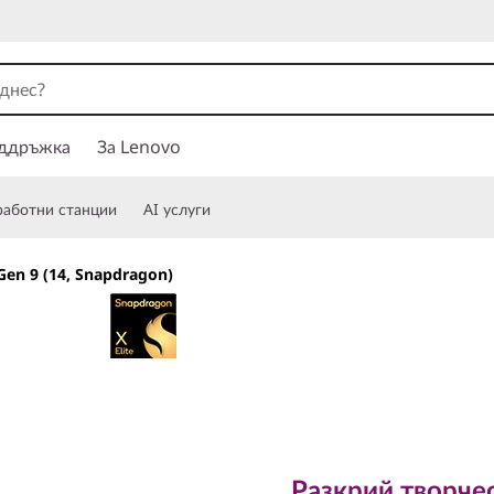
ддръжка
За Lenovo
работни станции
AI услуги
Gen 9 (14, Snapdragon)
Разкрий творчески
Разкрий творче