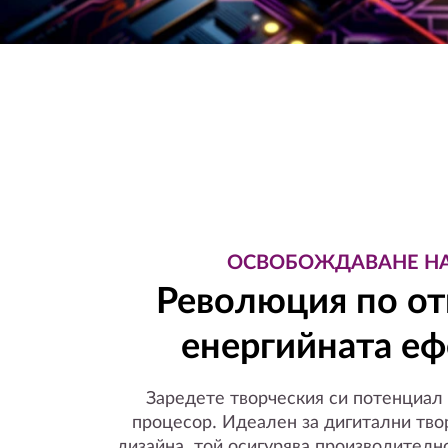
ОСВОБОЖДАВАНЕ НА
Революция по о
енергийната еф
Заредете творческия си потенциал
процесор. Идеален за дигитални твор
дизайна, той осигурява производително