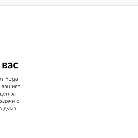
 вас
кт Yoga
е вашият
ден за
задачи с
а дума