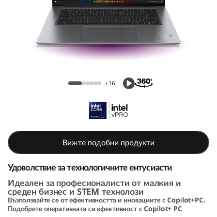
k
P
a
d
ThinkPad X9 15 Aura Edition (15, Intel)
X
+16
9
A
u
Вижте подобни продукти
r
Удоволствие за технологичните ентусиасти
Идеален за професионалисти от малкия и
a
среден бизнес и STEM технолози
Възползвайте се от ефективността и иновациите с Copilot+PC.
E
Подобрете оперативната си ефективност с Copilot+ PC