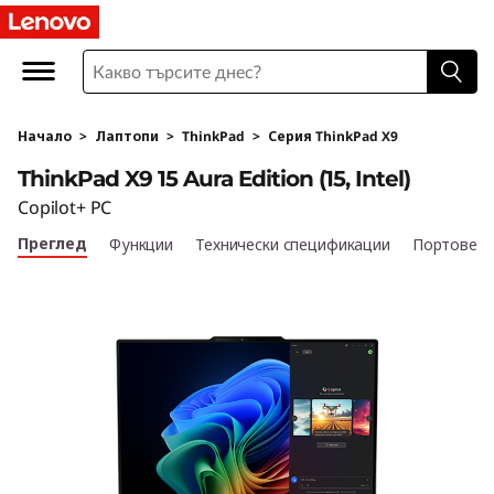
L
e
n
Начало
>
Лаптопи
>
ThinkPad
>
Серия ThinkPad X9
o
ThinkPad X9 15 Aura Edition (15, Intel)
v
Copilot+ PC
Преглед
Функции
Технически спецификации
Портове и
o
T
h
i
n