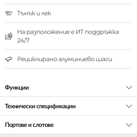
I
Тънък и лек
n
t
На разположение е ИТ поддръжка
e
24/7
l
Рециклирано алуминиево шаси
)
Функции
Технически спецификации
ВПЕЧАТЛЯВАЩА ИЗТЪНЧЕНОСТ, МОЩНО
ПРЕДСТАВЯНЕ
Собствен клас
Портове и слотове
Производителност