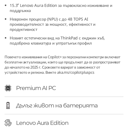
d
15.3ʺ Lenovo Aura Edition за първокласно изживяване и
поддръжка
i
Невронен процесор (NPU) с до 48 TOPS AI
производителност за мощност, ефективност и
t
продуктивност
Новият естетически вид на ThinkPad с енджин хъб,
i
подобрена клавиатура и ултратънък профил
o
Повечето изживявания на Copilot+ за персонални компютри включват
безплатни актуализации, които ще продължат да се разпространяват
n
до началото на 2025 г. Сроковете варират в зависимост от
устройството и региона. Вижте
aka.ms/copilotpluspcs
(
Premium AI PC
1
5
Дълъг живот на батерията
ʺ
Lenovo Aura Edition