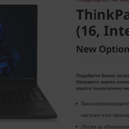
ThinkPad
ThinkPa
(16, Intel
(16, Int
New Option
Подобрете бизнес резул
Направете новите комп
вашата технологична ин
Високопроизводите
насочен към произ
Лесен за обновяван