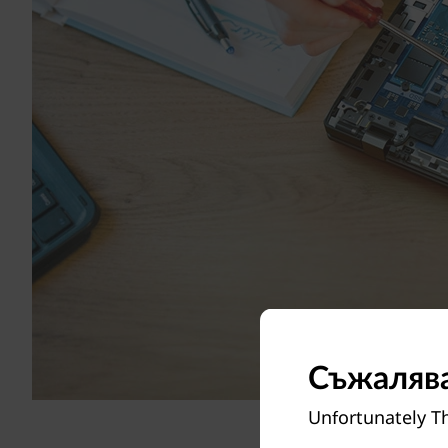
Съжалява
Unfortunately Th