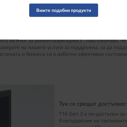
Възможно е да се ремонтира и надгражда
Вижте подобни продукти
ме поправката на вашата система с помощта на заме
ента модули (CRU), дори и без технически опит. За л
а и възможност за обслужване от типа "направи си 
може да се похвали с водещата в индустрията оценк
ята на iFixit за ремонтопригодност. Това означава, ч
доверите на нашите услуги за поддръжка, за да под
истемата и бизнеса си в работно ефективно състояни
Тук се срещат достъпнос
T16 Gen 3 е по-достъпен за
благодарение на тактилните