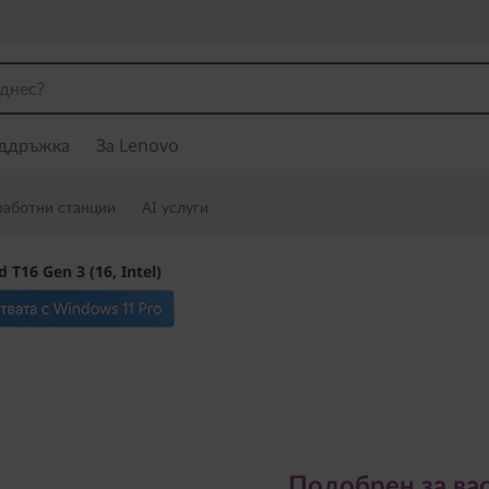
ддръжка
За Lenovo
работни станции
AI услуги
 T16 Gen 3 (16, Intel)
Подобрен за вас - 
Подобрен за вас