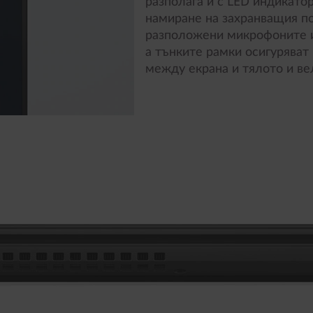
разполага и с LED индикатор
намиране на захранващия по
разположени микрофоните и
а тънките рамки осигурява
между екрана и тялото и ве