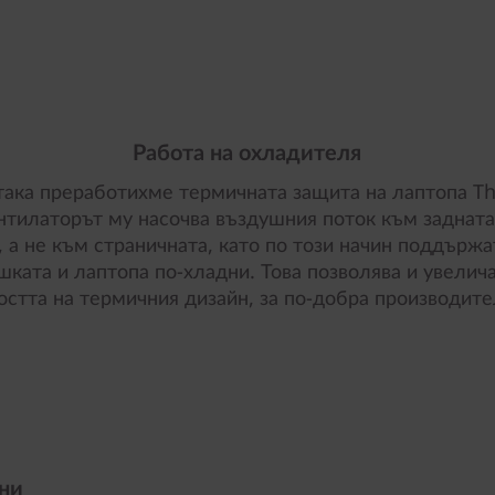
Работа на охладителя
ака преработихме термичната защита на лаптопа T
нтилаторът му насочва въздушния поток към задната
, а не към страничната, като по този начин поддържа
шката и лаптопа по-хладни. Това позволява и увелич
стта на термичния дизайн, за по-добра производите
ни