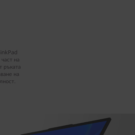
hinkPad
 част на
т ръката
аване на
лност.