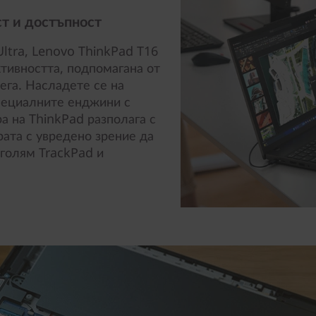
т и достъпност
ltra, Lenovo ThinkPad T16
уктивността, подпомагана от
ега. Насладете се на
пециалните енджини с
а на ThinkPad разполага с
рата с увредено зрение да
голям TrackPad и