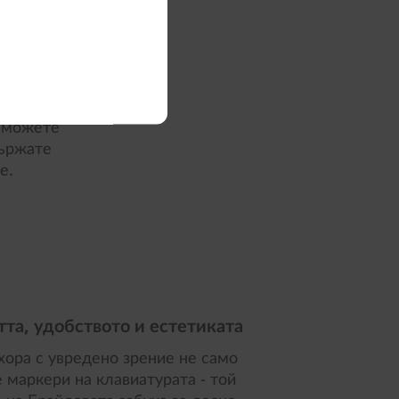
няеми от
есна
сам" този
а 9/10 в
е можете
държате
е.
тта, удобството и естетиката
 хора с увредено зрение не само
 маркери на клавиатурата - той