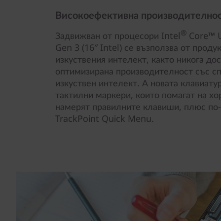
Високоефективна производителнос
®
Задвижван от процесори Intel
Core™ U
Gen 3 (16″ Intel) се възползва от прод
изкуствения интелект, както никога дос
оптимизирана производителност със с
изкуствен интелект. А новата клавиатур
тактилни маркери, които помагат на хо
намерят правилните клавиши, плюс по-
TrackPoint Quick Menu.