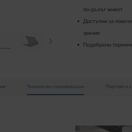
по-дълъг живот
Достъпни за повече
зрение
Подобрени термич
ии
Технически спецификации
Портове и с