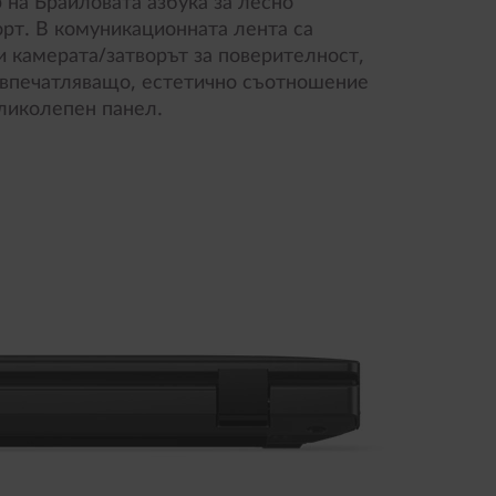
 на Брайловата азбука за лесно
рт. В комуникационната лента са
 камерата/затворът за поверителност,
т впечатляващо, естетично съотношение
ликолепен панел.