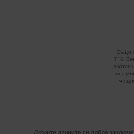
Също т
T16. Ве
лаптопа
ви с ми
мощно
Дръжте данните си добре заключе