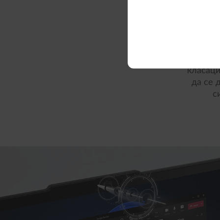
Улесних
кли
поддръжк
лаптоп 
класаци
да се 
с