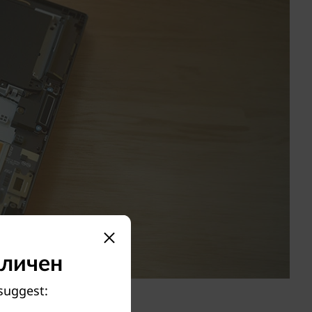
аличен
 suggest: