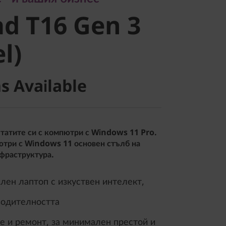
 T16 Gen 3
d T16 Gen 3
)
el)
s Available
татите си с компютри с Windows 11 Pro.
ютри с Windows 11 основен стълб на
фраструктура.
лен лаптоп с изкуствен интелект,
водителността
е и ремонт, за минимален престой и