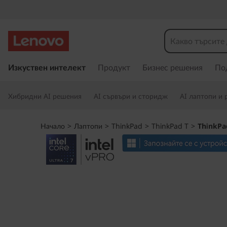
L
e
n
П
р
Изкуствен интелект
Продукт
Бизнес решения
По
o
е
м
v
Хибридни AI решения
AI сървъри и сторидж
AI лаптопи и 
и
н
o
а
Начало
>
Лаптопи
>
ThinkPad
>
ThinkPad T
>
ThinkPad
в
T
а
н
h
е
к
i
ъ
м
n
о
с