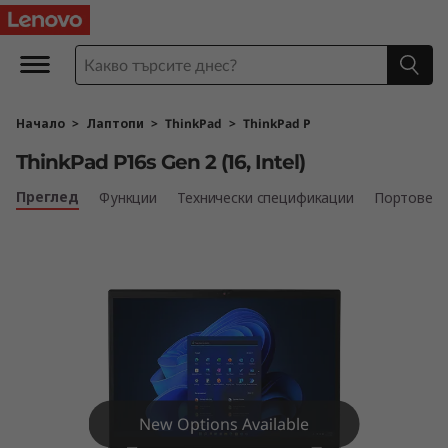
T
h
i
Начало
>
Лаптопи
>
ThinkPad
>
ThinkPad P
n
ThinkPad P16s Gen 2 (16, Intel)
k
Преглед
Функции
Технически спецификации
Портове и
P
a
d
P
1
New Options Available