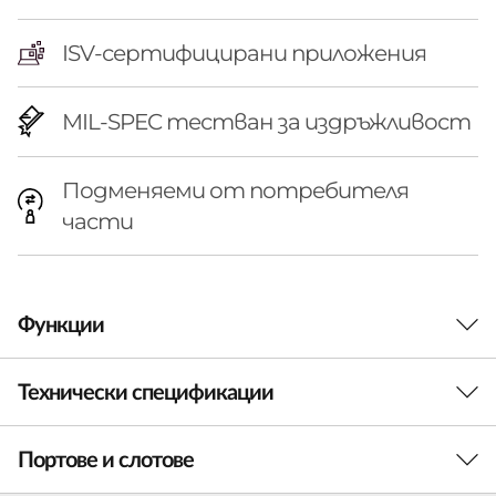
m
i
ISV-сертифицирани приложения
u
MIL-SPEC тестван за издръжливост
m
Подменяеми от потребителя
P
части
o
w
Функции
e
r
Технически спецификации
ПОСТОЯННА ПРОИЗВОДИТЕЛНОСТ
Преносима мощност и
i
Портове и слотове
Производителност
ефективност от ново
n