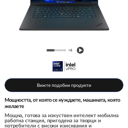
G
e
n
8
Lenovo ThinkPad P1 Gen 8 (16" Intel)
(
Mobile Workstation
+8
1
6
i
Вижте подобни продукти
n
Мощността, от която се нуждаете, машината, която
желаете
c
Мощна, готова за изкуствен интелект мобилна
работна станция, пригодена за творци и
h
потребители с високи изисквания и