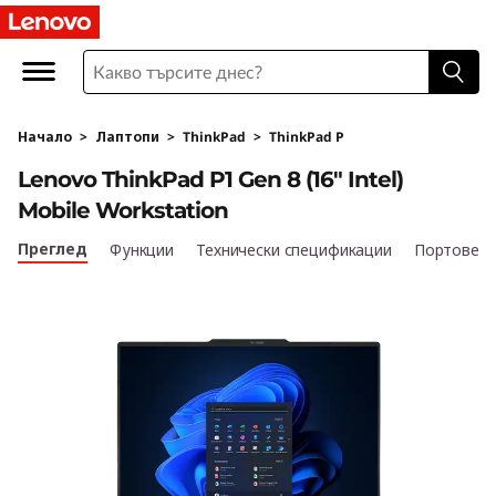
T
h
i
Начало
>
Лаптопи
>
ThinkPad
>
ThinkPad P
n
Lenovo ThinkPad P1 Gen 8 (16" Intel)
k
Mobile Workstation
P
Преглед
Функции
Технически спецификации
Портове и
a
d
P
1