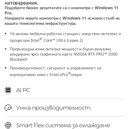
натоварвания.
I
Подобрете бизнес резултатите си с компютри с Windows 11
Pro.
n
Направете новите компютри с Windows 11 основен стълб на
вашата технологична инфраструктура.
t
16-инчова мобилна работна станция с изкуствен интелект и
®
процесори Intel
Core™ Ultra (серия 2)
e
Превъзходна изчислителна мощност и бързо визуално
рендиране чрез графичната карта NVIDIA RTX PRO™ 2000
l
Blackwell
)
Производителност, сигурност и управляемост на
®
корпоративно ниво с Intel vPro
опция
|
AI PC
P
r
Умна производителност
e
Smart Flex система за охлаждане